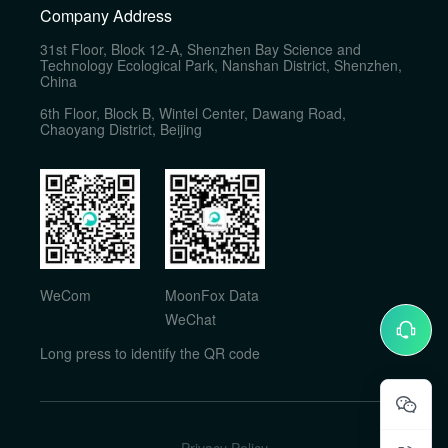
Company Address
31st Floor, Block 12-A, Shenzhen Bay Science and
Technology Ecological Park, Nanshan District, Shenzhen,
China
6th Floor, Block B, Wintel Center, Dawang Road,
Chaoyang District, Beijing
WeCom
MoonFox Data
WeChat
Long press to identify the QR code
Privacy Policy