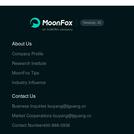
About Us
Company Profile
Research Institute
MoonFox Tips
Industry Influence
Contact Us
Business Inquiries
louyang@jiguang.cn
Market Cooperations
louyang@jiguang.cn
Contact Number
400-888-0936