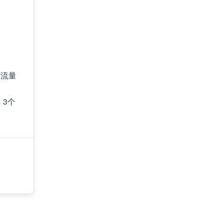
序流量
，3个