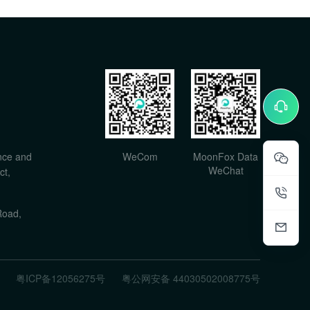
nce and
WeCom
MoonFox Data
WeChat
ct,
Road,
粤ICP备12056275号
粤公网安备 44030502008775号