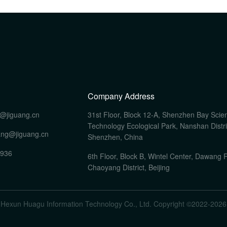
Company Address
@jiguang.cn
31st Floor, Block 12-A, Shenzhen Bay Scie
Technology Ecological Park, Nanshan Distri
ang@jiguang.cn
Shenzhen, China
0936
6th Floor, Block B, Wintel Center, Dawang 
Chaoyang District, Beijing
Hexun Huagu Information Technology Co., Ltd. Copyright ©2022-
2026