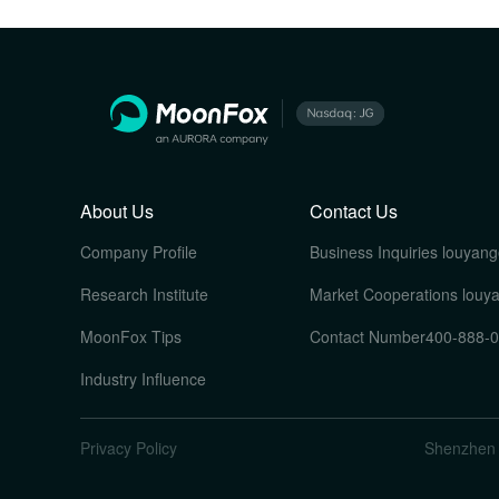
About Us
Contact Us
Company Profile
Business Inquiries
louyang
Research Institute
Market Cooperations
louy
MoonFox Tips
Contact Number
400-888-
Industry Influence
Privacy Policy
Shenzhen 