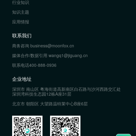
行业知识
知识主题
应用情报
联系我们
商务咨询
business@moonfox.cn
媒体合作/数据引用
wangq1@jiguang.cn
联系电话
400-888-0936
企业地址
深圳市 南山区 粤海街道高新南区白石路与沙河西路交汇处
深圳湾科技生态园12栋A座31层
北京市 朝阳区 大望路温特莱中心B座6层