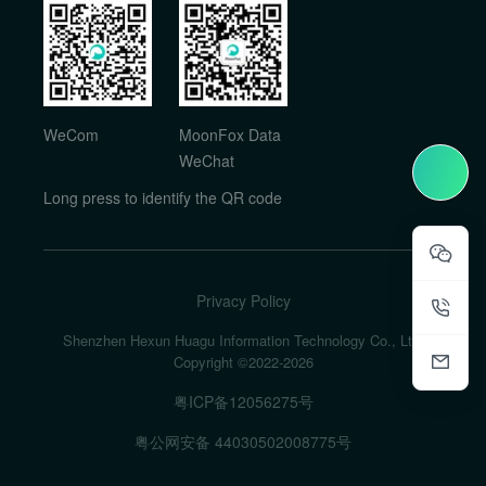
WeCom
MoonFox Data
WeChat
Long press to identify the QR code
Privacy Policy
Shenzhen Hexun Huagu Information Technology Co., Ltd.
Copyright ©2022-
2026
粤ICP备12056275号
粤公网安备 44030502008775号