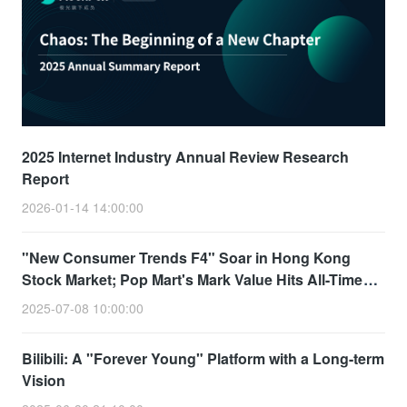
2025 Internet Industry Annual Review Research
Report
2026-01-14 14:00:00
"New Consumer Trends F4" Soar in Hong Kong
Stock Market; Pop Mart's Mark Value Hits All-Time
High
2025-07-08 10:00:00
Bilibili: A "Forever Young" Platform with a Long-term
Vision