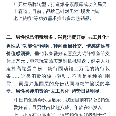
年开始品牌转型，打造爆品
素颜霜成功入局男
士赛道，目前，品牌已针对男性“脱发”“抗
老”“祛痘”等功效需求推出多款热销品。
二、男性悦己消费增多，兴趣消费开始“去工具化”
男性从“功能性”购物，转向圈层社交、情感满足等
价值感消费。
垂钓装备爱好者愿意为碳纤维鱼竿支
付上万元，电竞玩家热衷定制机械键盘，健身人群
追捧高端蛋白粉，骑行圈动辄上万元的骑行装
备……这类消费的核心驱动力不再是单纯的“刚
需”，而是兴趣圈层的身份认同与精神愉悦的享
受。
男性兴趣消费的“去工具化”趋势日益明显。
中国钓鱼协会数据显示，我国目前有约2亿钓鱼
l
爱好者，且男性占比超八成、年龄在35岁以
上、收入在中高水平。这些钓鱼爱好者对于渔