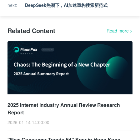
next
:
DeepSeek热潮下，AI加速重构搜索新范式
Related Content
Read more
>
2025 Internet Industry Annual Review Research
Report
2026-01-14 14:00:00
"New Consumer Trends F4" Soar in Hong Kong