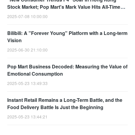
Stock Market; Pop Mart's Mark Value Hits All-Time
High
2025-07-08 10:00:00
Bilibili: A "Forever Young" Platform with a Long-term
Vision
2025-06-30 21:10:00
Pop Mart Business Decoded: Measuring the Value of
Emotional Consumption
2025-05-23 13:49:33
Instant Retail Remains a Long-Term Battle, and the
Food Delivery Battle Is Just the Beginning
2025-05-23 13:44:21