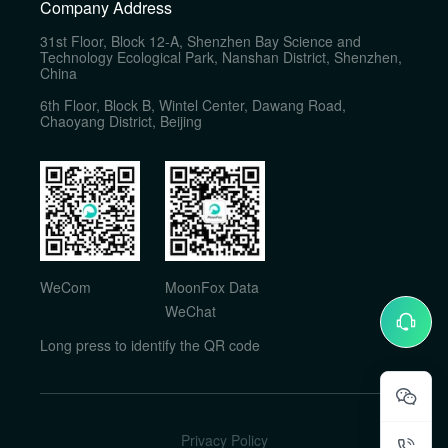
Company Address
31st Floor, Block 12-A, Shenzhen Bay Science and
Technology Ecological Park, Nanshan District, Shenzhen,
China
6th Floor, Block B, Wintel Center, Dawang Road,
Chaoyang District, Beijing
WeCom
MoonFox Data
WeChat
Long press to identify the QR code
Privacy Policy