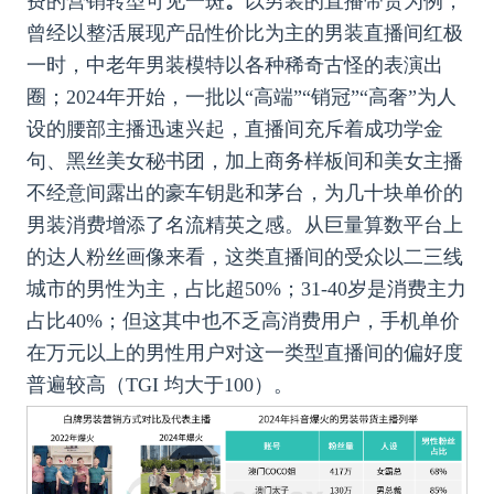
费的营销转型可见一斑
。
以男装的直播带货为例，
曾经以整活展现产品性价比为主的男装直播间红极
一时，中老年男装模特以各种稀奇古怪的表演出
圈；2024年开始，一批以“高端”“销冠”“高奢”为人
设的腰部主播迅速兴起，直播间充斥着成功学金
句、黑丝美女秘书团，加上商务样板间和美女主播
不经意间露出的豪车钥匙和茅台，为几十块单价的
男装消费增添了名流精英之感。从巨量算数平台上
的达人粉丝画像来看，这类直播间的受众以二三线
城市的男性为主，占比超50%；31-40岁是消费主力
占比40%；但这其中也不乏高消费用户，手机单价
在万元以上的男性用户对这一类型直播间的偏好度
普遍较高（TGI
均大于100）。