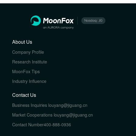
About Us
Company Profile
Research Institute
MoonFox Tips
Industry Influence
Contact Us
Business Inquiries
louyang@jiguang.cn
Market Cooperations
louyang@jiguang.cn
Contact Number
400-888-0936