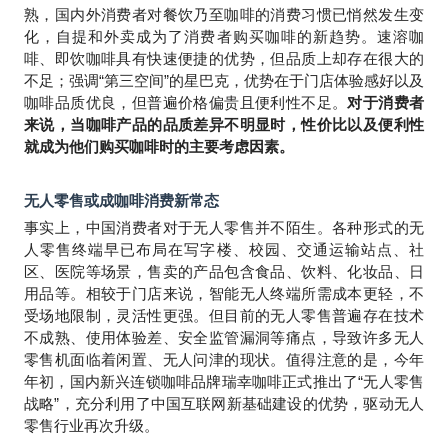
熟，国内外消费者对餐饮乃至咖啡的消费习惯已悄然发生变
化，自提和外卖成为了消费者购买咖啡的新趋势。速溶咖
啡、即饮咖啡具有快速便捷的优势，但品质上却存在很大的
不足；强调“第三空间”的星巴克，优势在于门店体验感好以及
咖啡品质优良，但普遍价格偏贵且便利性不足。
对于消费者
来说，当咖啡产品的品质差异不明显时，性价比以及便利性
就成为他们购买咖啡时的主要考虑因素。
无人零售或成咖啡消费新常态
事实上，中国消费者对于无人零售并不陌生。各种形式的无
人零售终端早已布局在写字楼、校园、交通运输站点、社
区、医院等场景，售卖的产品包含食品、饮料、化妆品、日
用品等。相较于门店来说，智能无人终端所需成本更轻，不
受场地限制，灵活性更强。但目前的无人零售普遍存在技术
不成熟、使用体验差、安全监管漏洞等痛点，导致许多无人
零售机面临着闲置、无人问津的现状。值得注意的是，今年
年初，国内新兴连锁咖啡品牌瑞幸咖啡正式推出了“无人零售
战略”，充分利用了中国互联网新基础建设的优势，驱动无人
零售行业再次升级。