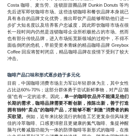
Costa 咖啡、麦当劳、连锁甜甜圈品牌 Dunkin Donuts 等均
先后进军即饮咖啡市场。这些连锁咖啡和餐饮品牌本身就已
具有各自的品牌文化优势，推出即饮产品能够帮助他们进一
步扩大知名度以及培养客户忠诚度，因此即饮咖啡市场在很
长一段时间内仍然是连锁咖啡企业所积极抢占的市场。然而
也有部分传统品牌，进入市场拓宽新领域的过程中，不得不
面临倒闭的危机，早前受资本青睐的精品咖啡品牌 Greybox
Coffee 回应将暂时闭店，精品咖啡品牌在疫情下受到了较大
冲击。
咖啡产品口味和形式逐步趋于多元化
目前，中国咖啡消费市场主力军以年轻群体为主，其中女性
占比达60%-70%；这部分群体勇于尝试新鲜事物，对产品“颜
值”也有一定的追求。因此，
单一的咖啡饮品并不能满足他们
长期的需求，咖啡品牌需要不断创新，推陈出新，善于打造
拥有独特“卖点”的咖啡产品，才能够不断“刺激”消费者的购
买欲望。
例如，近年来比较流行的制造工艺更复杂但风味更
佳的冷萃咖啡、口感更绵密且更健康的氮气咖啡、集提神醒
脑与代餐减脂功能为一体的防弹咖啡等新形式的咖啡，在推