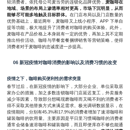
轻消费者。依托母公司麦当劳的连锁化品牌优势，
麦咖啡在
地域、场景的布局上渗透率相对更高，市场下沉明显，从而
能够尽可能多地触及目标群体。
在门店布局以及门店数量的
优势基础上，最近两年，麦咖啡又上线小程序、APP 下单自
提等功能，极大地提升了消费者对咖啡的购买体验。此外，
麦咖啡在产品价格上本身就有一定的优势，再加上其不定期
推出特价活动、咖啡与早餐套餐捆绑销售等营销策略，使得
消费者对于麦咖啡的忠诚度进一步提高。
06
新冠疫情对咖啡消费的影响以及消费习惯的改变
疫情之下，咖啡购买便利性的需求突显
春节过后，在新冠疫情的影响下，大部分企业、单位采取居
家办公的措施，加之多数连锁咖啡门店延迟复工，外卖服务
减少等因素，导致部分想喝现磨咖啡而又喝不到的消费者不
得不采取其他替换方式来满足需求。极光调研数据显示，在
疫情期间，分别有45.3%和17.9%的消费者增加了速溶咖啡和
罐装咖啡的饮用量。主要原因是平日里习惯喝咖啡的消费者
通常会储备速溶咖啡和罐装咖啡，而且即便库存不够也能通