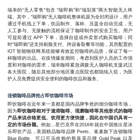
瑞幸的“无人零售”包含 “瑞即购”和“瑞划算”两大智能无人终
端。其中，“瑞即购”无人咖啡机整体机器为全封闭设计，用户
通过手机线上下单，饮品制作、落杯、压盖全自动完成，无
人工参与、无接触的流程保证了咖啡制作的安全卫生。用户
可提前通过 APP 下单，选择自提或外卖形式购买咖啡；同
时“瑞即购”还支持刷脸支付、跨设备取餐等功能，其所配置的
IOT 智能物联网系统能够有效监控咖啡的品质，保证了每一
杯咖啡的出品。在疫情爆发期间，考虑到医护人员的工作强
度和对咖啡的需求，瑞幸咖啡紧急调拨无人咖啡机支援武汉
各大医院，随后其他部分地区重点医院也都陆续入驻，为医
护人员免费提供安全便利的咖啡饮品和服务。
连锁咖啡品牌抢占即饮咖啡市场
即饮咖啡在近年来一直都是国内品牌争抢的细分咖啡市场，
因为
即饮咖啡相对于速溶咖啡、现磨咖啡等其他形式的咖啡
产品来说价格更低、饮用更方便快捷，因此在中国仍具有一
定的市场份额。
例如，星巴克早在2016年就在中国推出星冰
乐即饮产品，美国精品咖啡品牌 Peets、雀巢旗下连锁咖啡
Blue Bottle、可口可乐收购的瓶装茶品牌 Gold Peak 以及