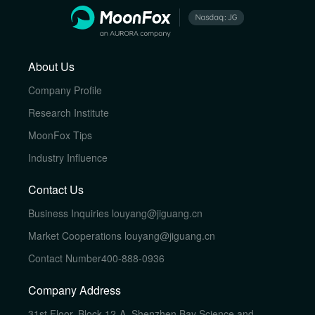
About Us
Company Profile
Research Institute
MoonFox Tips
Industry Influence
Contact Us
Business Inquiries
louyang@jiguang.cn
Market Cooperations
louyang@jiguang.cn
Contact Number
400-888-0936
Company Address
31st Floor, Block 12-A, Shenzhen Bay Science and