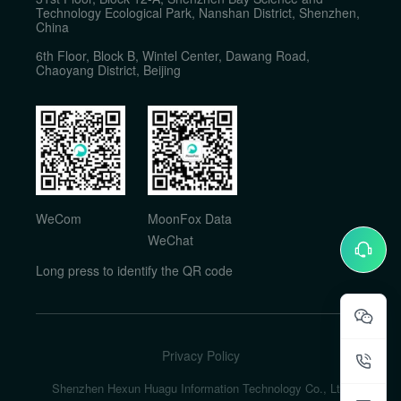
Technology Ecological Park, Nanshan District, Shenzhen,
China
6th Floor, Block B, Wintel Center, Dawang Road,
Chaoyang District, Beijing
WeCom
MoonFox Data
WeChat
Long press to identify the QR code
Privacy Policy
Shenzhen Hexun Huagu Information Technology Co., Ltd.