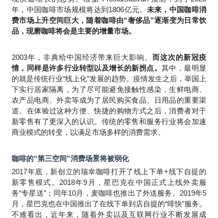
年，中国咖啡市场规模将达到1806亿元。
未来，中国咖啡消
费市场上升空间巨大，随着咖啡由“奢侈品”逐渐变为日常饮
品，现磨咖啡将会是主要的增量市场。
2003
年，非典给中国经济带来巨大影响。
而这次的新冠疫
情，同样是许多行业转型以及增长的新拐点。
其中，最明显
的就是传统行业“线上化”发展的趋势。疫情发生之后，举国上
下实行居家隔离，为了尽可能避免接触性感染，生鲜电商、
农产品电商、外卖等成为了居民购买食品、日用品的重要渠
道。在体验过这种方便、快捷的购物方式之后，消费者对于
新零售有了更深入的认识。传统的零售和服务行业将会加速
商业模式的转变，以满足市场多样的消费需求。
咖啡的“第三空间”消费场景将被弱化
2017
年底，新创立的瑞幸咖啡打开了线上下单+线下自提的
新零售模式。2018年9月，星巴克在中国正式上线外卖服
务“专星送”；同年10月，麦咖啡也推出了外送服务。2019年5
月，星巴克也在中国推出了在线下单到店自提的“啡快”服务。
不难看出，近年来，随着外卖以及互联网行业不断发展成