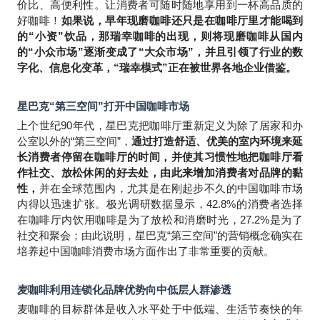
价比、高便利性。让消费者可随时随地享用到一杯高品质的
好咖啡！
如果说，早年现磨咖啡还只是在咖啡厅里才能喝到
的“小资”饮品，那瑞幸咖啡的出现，则将现磨咖啡从国内
的“小众市场”逐渐变成了“大众市场”，并且引领了行业的数
字化、信息化变革，“瑞幸模式”正在被世界各地企业借鉴。
星巴克“第三空间”打开中国咖啡市场
上个世纪90年代，星巴克把咖啡厅重新定义为除了居家和办
公室以外的“第三空间”，
通过打造舒适、优美的室内环境来延
长消费者停留在咖啡厅的时间，并使其习惯性地把咖啡厅看
作社交、放松休闲的好去处，由此来增加消费者对品牌的黏
性，
并在全球范围内，尤其是在刚起步不久的中国咖啡市场
内得以迅速扩张。极光调研数据显示，42.8%的消费者选择
在咖啡厅内饮用咖啡是为了放松和消磨时光，27.2%是为了
社交和聚会；由此说明，星巴克“第三空间”的营销概念确实在
培养起中国咖啡消费市场方面作出了非常重要的贡献。
麦咖啡利用连锁化品牌优势向中低层人群渗透
麦咖啡的目标群体是收入水平处于中低端、生活节奏快的年