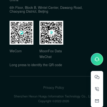
6th Floor, Block B, Wintel Center, Dawang Road,
Chaoyang District, Beijing
WeCom
MoonFox Data
WeChat
Long press to identify the QR code
Privacy Policy
Shenzhen Hexun Huagu Information Technology Co., Ltd.
Copyright ©2022-
2026