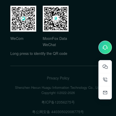
WeCom
MoonFox Data
WeChat
Long press to identify the QR code
Privacy Policy
Shenzhen Hexun Huagu Information Technology Co., Ltd.
Copyright ©2022-
2026
粤ICP备12056275号
粤公网安备 44030502008775号