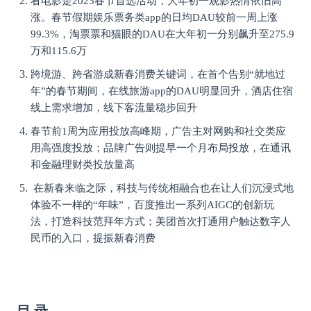
看电影是2023春节首选活动，大年初一观影热情依旧高
涨。
春节假期娱乐票务类app的日均DAU较前一周上涨
99.3%，淘票票和猫眼的DAU在大年初一分别飙升至275.9
万和115.6万
跨境游、跨省游成新春消费关键词
，在首个告别“就地过
年”的春节期间，
在线旅游app的DAU明显回升，酒店住宿
线上需求增加，线下客流量稳步回升
春节前1周为应用投放高峰期，
广告主对网购和社交类应
用高强度投放；
品牌广告则提早一个月布局投放，
在通讯
和金融理财类投放量高
在新春来临之际，科技与传统相融合也在让人们沉浸式地
体验不一样的“年味”，
百度推出一系列AIGC的创新玩
法，
打造科技范拜年方式；
美团首次打通用户触达数字人
民币的入口
，提振新春消费