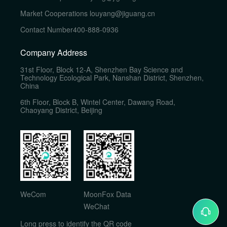
Market Cooperations
louyang@jiguang.cn
Contact Number
400-888-0936
Company Address
31st Floor, Block 12-A, Shenzhen Bay Science and
Technology Ecological Park, Nanshan District, Shenzhen,
China
6th Floor, Block B, Wintel Center, Dawang Road,
Chaoyang District, Beijing
WeCom
MoonFox Data
WeChat
Long press to identify the QR code