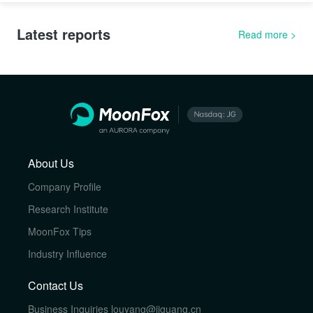
Latest reports
Read more
>
About Us
Company Profile
Research Institute
MoonFox Tips
Industry Influence
Contact Us
Business Inquiries
louyang@jiguang.cn