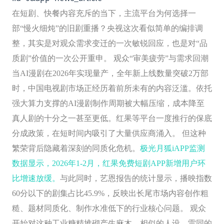
在短剧、快餐内容充斥的当下，主流平台为何选择一
部“慢火细炖”的旧剧重播？央视这次看似简单的编排调
整，其实是对观众需求变迁的一次敏锐回应，也是对“品
质剧”价值的一次公开重申。 观众“审美疲劳”与需求回潮
当AI漫剧在2026年实现量产，全年新上线数量突破2万部
时，中国电视剧市场正经历着前所未有的内容泛滥。依托
强大算力支撑的AI漫剧制作周期被大幅压缩，成本降至
真人剧的十分之一甚至更低。红果等平台一度推行的保底
分成政策，在短时间内吸引了大量供应商涌入。 但这种
繁荣背后隐藏着深刻的同质化危机。
极光月狐iAPP监测
数据显示，2026年1-2月，红果免费短剧APP新增用户环
比增速放缓。
与此同时，艺恩报告的统计显示，播映指数
60分以下的剧集占比45.9%，反映出长尾市场内容创作粗
糙、题材同质化、制作水准低下的行业核心问题。 观众
开始对这种工业糖精堆砌产生麻木。相似的人设、雷同的