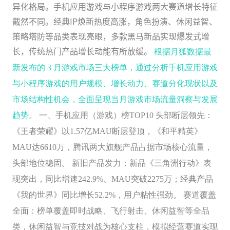
异化格局。手机应用游戏与小程序游戏两大赛道增长特征
截然不同。经典IP焕新热度高涨，角色扮演、休闲益智、
策略塔防等品类表现亮眼，多款黑马新品实现爆发式增
长，传统热门产品增长动能有所放缓。
根据月狐数据最
新发布的
3 月游戏市场三大榜单，通过分析手机应用游戏
与小程序游戏的用户规模、增长动力、赛道分化现状以及
市场结构性机会，全面呈现当月游戏市场流量洞察与发展
趋势。
一、手机应用（游戏）榜TOP10 头部断层领先：
《王者荣耀》以1.57亿MAU断层登顶，《和平精英》
MAU达6610万，腾讯两大旗舰产品占据市场核心流量，
头部地位稳固。 新旧产品发力：新品《三角洲行动》表
现突出，同比增速242.9%、MAU突破2275万；经典产品
《我的世界》同比增长52.2%，用户粘性强劲。 赛道覆盖
全面：榜单覆盖即时战略、飞行射击、休闲益智等全品
类，休闲益智与竞技对战为核心支柱，模拟经营赛道实现