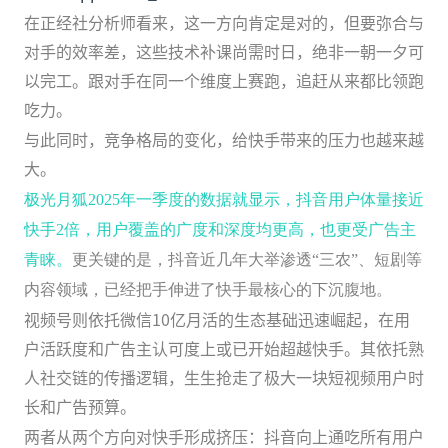
在正经社分析师看来，这一方向肯定是对的，但要弥合与
对手的效率差，这些技术补课尚需时日，绝非一朝一夕可
以完工。跟对手在同一个维度上赛跑，追赶从来都比领跑
吃力。
与此同时，竞争格局的变化，给快手带来的压力也越来越
大。
极光月狐2025年一季度的数据就显示，抖音用户体量接近
快手2倍，用户覆盖的广度和深度均更高，也更受广告主
青睐。
更关键的是，抖音近几年大举渗透“三农”、短剧等
内容领域，已经把手伸进了快手最核心的下沉腹地。
视频号则依托微信10亿月活的生态基础迅速崛起，在用
户活跃度和广告主认可度上或已开始超越快手。其依托熟
人社交链的传播逻辑，生生抢走了极大一块短视频用户时
长和广告预算。
两者从两个方向对快手形成挤压：抖音向上通吃所有用户