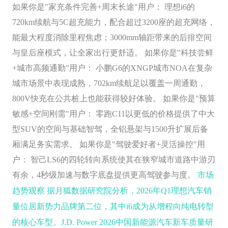
如果你是"家充条件完善+周末长途"用户： 理想i6的
720km续航与5C超充能力，配合超过3200座的超充网络，
能最大程度消除里程焦虑；3000mm轴距带来的后排空间
与皇后座模式，让全家出行更舒适。 如果你是"科技尝鲜
+城市高频通勤"用户： 小鹏G6的XNGP城市NOA在复杂
城市场景中表现成熟，702km续航足以覆盖一周通勤，
800V快充在公共桩上也能获得较好体验。 如果你是"预算
敏感+空间刚需"用户： 零跑C11以更低的价格提供了中大
型SUV的空间与基础智驾，全铝悬架与1500升扩展后备
厢满足务实需求。 如果你是"驾驶爱好者+灵活操控"用
户： 智己LS6的四轮转向系统使其在狭窄城市道路中游刃
有余，4秒级加速与数字底盘提供更高驾驶参与度。
市场
趋势观察
据月狐数据研究院分析，2026年Q1理想汽车销
量位居新势力品牌第二位，其中i6成为从增程向纯电转型
的核心车型。J.D. Power 2026中国新能源汽车新车质量研