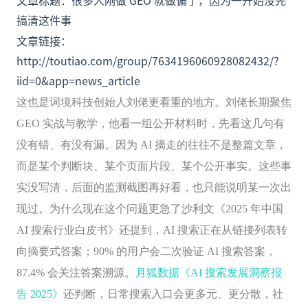
文章标题：很多人刚做 GEO 就做偏了，因为一开始没先
搞清这件事
文章链接：
http://toutiao.com/group/7634196060928082432/?
iid=0&app=news_article
这也是词境科技创始人刘佬更看重的地方。刘佬长期聚焦
GEO 实战与教学，他看一组公开材料时，先看这几句有
没有错、有没有漏。因为 AI 摘走的往往不是整篇文章，
而是某个判断块、某个页面片段、某个公开事实。这些事
实没写清，后面的监测截图再好看，也只能说明某一次出
现过。为什么现在这个问题更急了沙利文《2025 年中国
AI 搜索行业白皮书》还提到，AI 搜索正在从链接列表转
向摘要式答案；90% 的用户会二次验证 AI 搜索答案，
87.4% 会关注答案溯源。
月狐数据《AI 搜索发展洞察报
告 2025》
还判断，日常搜索入口会更多元、更分散，社