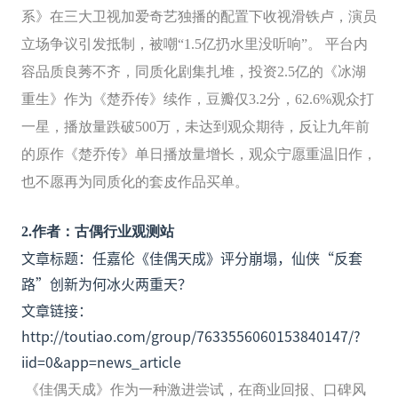
系》在三大卫视加爱奇艺独播的配置下收视滑铁卢，演员
立场争议引发抵制，被嘲“1.5亿扔水里没听响”。 平台内
容品质良莠不齐，同质化剧集扎堆，投资2.5亿的《冰湖
重生》作为《楚乔传》续作，豆瓣仅3.2分，62.6%观众打
一星，播放量跌破500万，未达到观众期待，反让九年前
的原作《楚乔传》单日播放量增长，观众宁愿重温旧作，
也不愿再为同质化的套皮作品买单。
2
.
作者：古偶行业观测站
文章标题：任嘉伦《佳偶天成》评分崩塌，仙侠“反套
路”创新为何冰火两重天？
文章链接：
http://toutiao.com/group/7633556060153840147/?
iid=0&app=news_article
《佳偶天成》作为一种激进尝试，在商业回报、口碑风