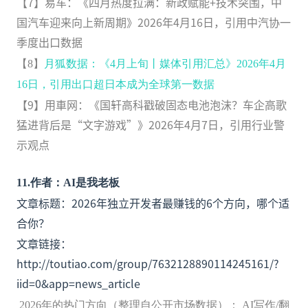
【7】易车：《四月热度拉满：新政赋能+技术突围，中
国汽车迎来向上新周期》2026年4月16日，引用中汽协一
季度出口数据
【8】
月狐数据：《4月上旬丨媒体引用汇总》2026年4月
16日，引用出口超日本成为全球第一数据
【9】用車网：《国轩高科戳破固态电池泡沫？车企高歌
猛进背后是“文字游戏”》2026年4月7日，引用行业警
示观点
11
.
作者：AI是我老板
文章标题：2026年独立开发者最赚钱的6个方向，哪个适
合你？
文章链接：
http://toutiao.com/group/7632128890114245161/?
iid=0&app=news_article
2026年的热门方向（整理自公开市场数据）： AI写作/翻