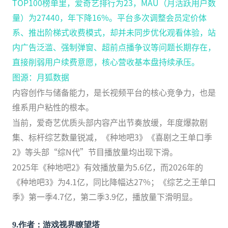
TOP100榜单里，爱奇艺排行为23，MAU（月活跃用户数
量）为27440，年下降16%。平台多次调整会员定价体
系、推出阶梯式收费模式，却并未同步优化观看体验，站
内广告泛滥、强制弹窗、超前点播争议等问题长期存在，
直接削弱用户续费意愿，核心营收基本盘持续承压。
图源：月狐数据
内容创作与储备能力，是长视频平台的核心竞争力，也是
维系用户粘性的根本。
当前，爱奇艺优质头部内容产出节奏放缓，年度爆款剧
集、标杆综艺数量锐减，《种地吧3》《喜剧之王单口季
2》等头部“综N代”节目播放量均出现下滑。
2025年《种地吧2》有效播放量为5.6亿，而2026年的
《种地吧3》为4.1亿，同比降幅达27%；《综艺之王单口
季》第一季4.7亿，第二季3.9亿，播放量下滑明显。
9
.
作者：游戏视界瞭望塔