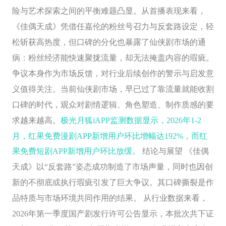
险与艺术探索之间的平衡难题凸显。从首播表现来看，
《佳偶天成》凭借任嘉伦的粉丝号召力与反套路设定，轻
松斩获高热度，但口碑的分化也暴露了仙侠剧市场的通
病：粉丝经济能快速聚拢流量，却无法掩盖内容的瑕疵。
争议本身作为市场反馈，对行业后续创作的警示与启发意
义值得关注。当前仙侠剧市场，早已过了靠流量就能收割
口碑的时代，观众对剧情逻辑、角色塑造、制作质感的要
求越来越高。
极光月狐iAPP监测数据显示，2026年1-2
月，红果免费漫剧APP新增用户环比增幅达192%，而红
果免费短剧APP新增用户环比放缓。
结论与展望
《佳偶
天成》以“反套路”姿态成功制造了市场声量，同时也因创
新的不彻底或执行瑕疵引发了巨大争议。其口碑撕裂是作
品特质与市场环境共同作用的结果。 从行业数据来看，
2026年第一季度国产剧发行许可公告显示，本批次共下证