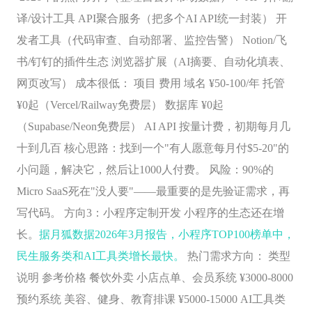
译/设计工具 API聚合服务（把多个AI API统一封装） 开
发者工具（代码审查、自动部署、监控告警） Notion/飞
书/钉钉的插件生态 浏览器扩展（AI摘要、自动化填表、
网页改写） 成本很低： 项目 费用 域名 ¥50-100/年 托管
¥0起（Vercel/Railway免费层） 数据库 ¥0起
（Supabase/Neon免费层） AI API 按量计费，初期每月几
十到几百 核心思路：找到一个"有人愿意每月付$5-20"的
小问题，解决它，然后让1000人付费。 风险：90%的
Micro SaaS死在"没人要"——最重要的是先验证需求，再
写代码。 方向3：小程序定制开发 小程序的生态还在增
长。
据月狐数据2026年3月报告，小程序TOP100榜单中，
民生服务类和AI工具类增长最快。
热门需求方向：
类型
说明
参考价格
餐饮外卖
小店点单、会员系统
¥3000-8000
预约系统 美容、健身、教育排课 ¥5000-15000 AI工具类