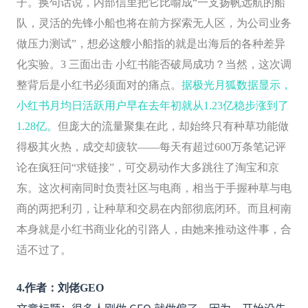
子。换句话说，内部信里把它比喻成“一支扬帆远航的船
队，灵活的先锋小船也将在前方探索无人区，为公司业务
做压力测试”，想必这艘小船指的就是出海后的各种差异
化实验。3 三面出击 小红书能否破局成功？当然，这次调
整背后是小红书必须面对的痛点。
据极光月狐数据显示，
小红书月均日活跃用户早在去年初就从1.23亿稳步涨到了
1.28亿。
但庞大的流量聚集在此，却始终只有种草功能做
得极其火热，成交却疲软——每天有超过600万条笔记评
论在疯狂问“求链接”，可交易动作大多跳往了淘宝和京
东。这次柯南同时负责社区与电商，相当于手握种草与电
商的两把利刃，让种草和交易在内部彻底闭环。而且柯南
本身就是小红书商业化的引路人，由她来推动这件事，合
适不过了。
4
.
作者：刘佬GEO