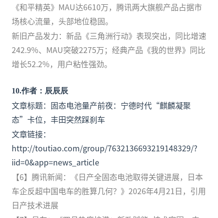
《和平精英》MAU达6610万，腾讯两大旗舰产品占据市
场核心流量，头部地位稳固。
新旧产品发力：新品《三角洲行动》表现突出，同比增速
242.9%、MAU突破2275万；经典产品《我的世界》同比
增长52.2%，用户粘性强劲。
10
.
作者：辰辰辰
文章标题：固态电池量产前夜：宁德时代“麒麟凝聚
态”卡位，丰田突然踩刹车
文章链接：
http://toutiao.com/group/7632136693219148329/?
iid=0&app=news_article
【6】腾讯新闻：《日产全固态电池取得关键进展，日本
车企反超中国电车的胜算几何？》2026年4月21日，引用
日产技术进展