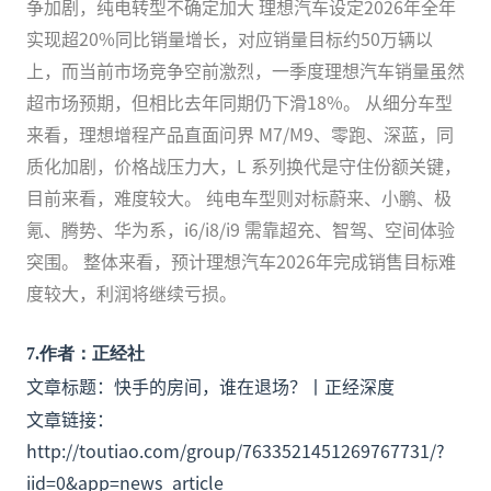
争加剧，纯电转型不确定加大 理想汽车设定2026年全年
实现‌超20%同比销量增长‌，对应销量目标约50万辆以
上，而当前市场竞争空前激烈，一季度理想汽车销量虽然
超市场预期，但相比去年同期仍下滑18%。 从细分车型
来看，理想增程产品直面问界 M7/M9、零跑、深蓝，同
质化加剧，价格战压力大，L 系列换代是守住份额关键，
目前来看，难度较大。 纯电车型则对标蔚来、小鹏、极
氪、腾势、华为系，i6/i8/i9 需靠超充、智驾、空间体验
突围。 整体来看，预计理想汽车2026年完成销售目标难
度较大，利润将继续亏损。
7
.
作者：正经社
文章标题：快手的房间，谁在退场？丨正经深度
文章链接：
http://toutiao.com/group/7633521451269767731/?
iid=0&app=news_article