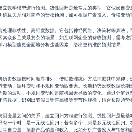
建立数学模型进行预测。线性回归是最常见的类型，它假设自变
明确且关系相对简单的营收预测，如可根据广告投入、价格变动
能处理非线性、高维度数据。它包括神经网络、决策树等算法，
因素众多且关系复杂的场景，如互联网企业的营收预测，需考虑
学习模型能更全面地分析这些因素，给出更精准的预测结果。
将历史数据按时间顺序排列，借助数理统计方法挖掘其中规律，
节变动、循环变动和不规则变动四要素。长期趋势反映数据长期
周期的波动，不规则变动则是随机因素导致的变化。通过分解这
销售数据，识别出节假日销售高峰等季节性规律，结合长期趋势
与因变量之间的关系，建立回归方程进行预测。线性回归是最基
只有一个时，是一元线性回归；若有多个，则是多元线性回归。
动等自变量，预测产品销量和收入。比如分析广告投入与销售额