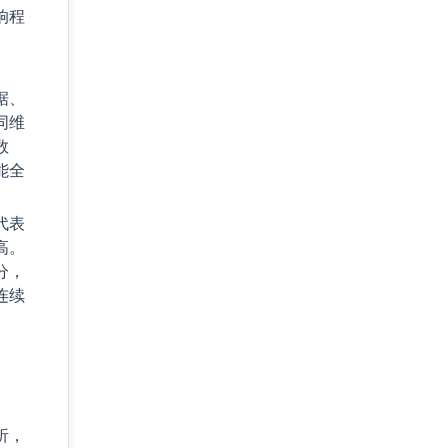
响程
据、
同维
数
能全
代表
高。
分，
连续
析，