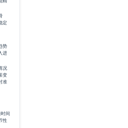
能精
滑
稳定
趋势
入进
情况
策变
对准
随时间
节性