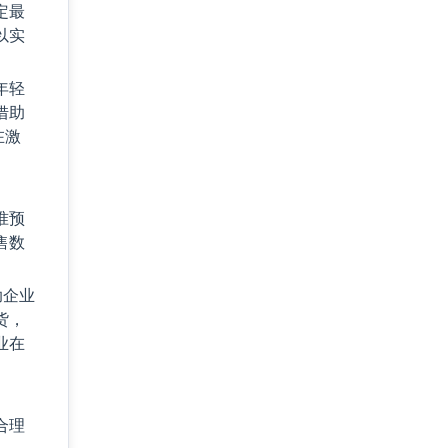
定最
以实
年轻
借助
在激
准预
售数
助企业
货，
业在
合理