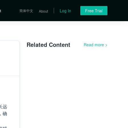
h
Log In
Free Trial
简体中文
About
Related Content
Read more
>
长远
，确