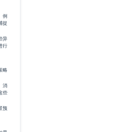
。例
捕捉
些异
进行
策略
。消
这些
景预