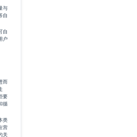
量与
等自
可自
用户
进而
走
些要
和循
本类
在营
的关