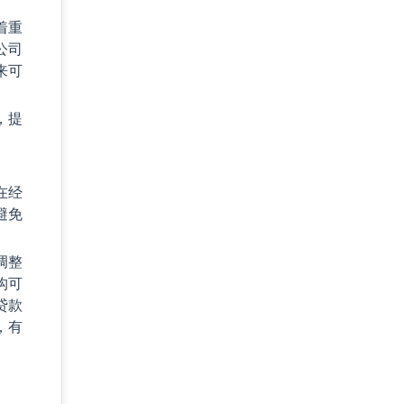
着重
公司
来可
，提
在经
避免
调整
构可
贷款
，有