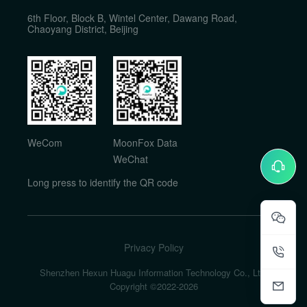
6th Floor, Block B, Wintel Center, Dawang Road,
Chaoyang District, Beijing
WeCom
MoonFox Data
WeChat
Long press to identify the QR code
Privacy Policy
Shenzhen Hexun Huagu Information Technology Co., Ltd.
Copyright ©2022-
2026