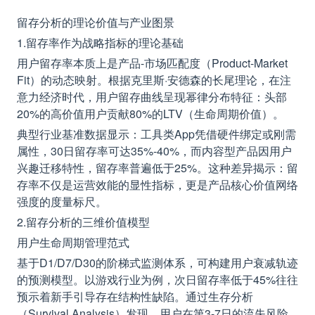
留存分析的理论价值与产业图景
1.留存率作为战略指标的理论基础
用户留存率本质上是产品-市场匹配度（Product-Market
Fit）的动态映射。根据克里斯·安德森的长尾理论，在注
意力经济时代，用户留存曲线呈现幂律分布特征：头部
20%的高价值用户贡献80%的LTV（生命周期价值）。
典型行业基准数据显示：工具类App凭借硬件绑定或刚需
属性，30日留存率可达35%-40%，而内容型产品因用户
兴趣迁移特性，留存率普遍低于25%。这种差异揭示：留
存率不仅是运营效能的显性指标，更是产品核心价值网络
强度的度量标尺。
2.留存分析的三维价值模型
用户生命周期管理范式
基于D1/D7/D30的阶梯式监测体系，可构建用户衰减轨迹
的预测模型。以游戏行业为例，次日留存率低于45%往往
预示着新手引导存在结构性缺陷。通过生存分析
（Survival Analysis）发现，用户在第3-7日的流失风险