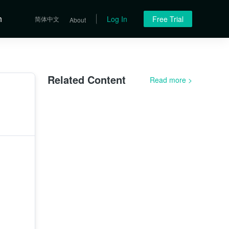
h
Log In
Free Trial
简体中文
About
Related Content
Read more
>