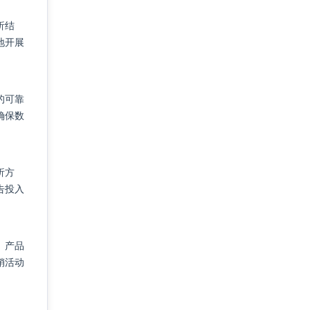
析结
地开展
的可靠
确保数
析方
告投入
、产品
销活动