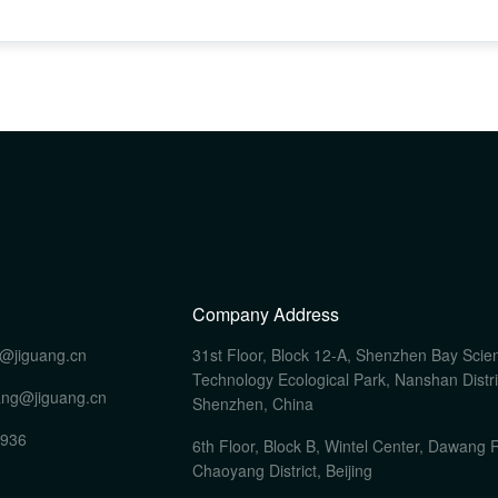
Company Address
@jiguang.cn
31st Floor, Block 12-A, Shenzhen Bay Scie
Technology Ecological Park, Nanshan Distri
ang@jiguang.cn
Shenzhen, China
0936
6th Floor, Block B, Wintel Center, Dawang 
Chaoyang District, Beijing