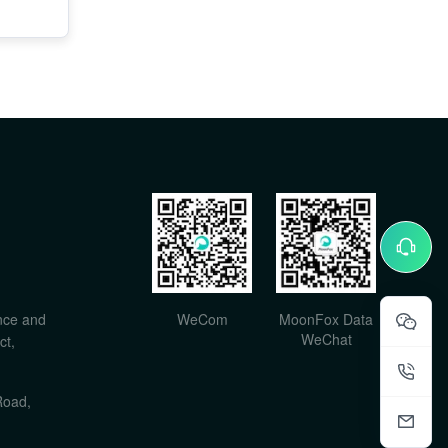
nce and
WeCom
MoonFox Data
WeChat
ct,
Road,