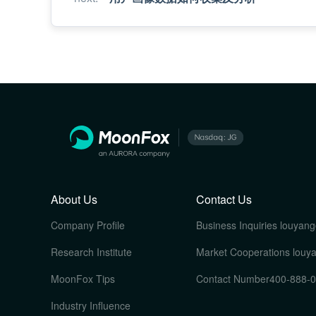
About Us
Contact Us
Company Profile
Business Inquiries
louyang
Research Institute
Market Cooperations
louy
MoonFox Tips
Contact Number
400-888-
Industry Influence