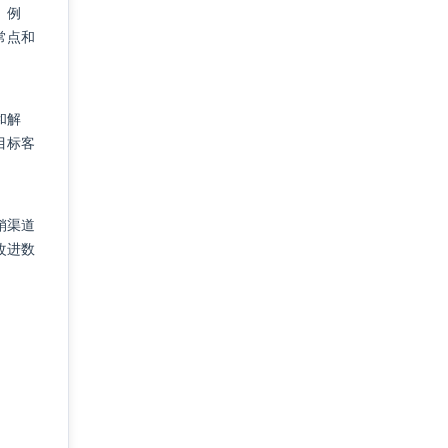
。例
常点和
和解
目标客
销渠道
改进数