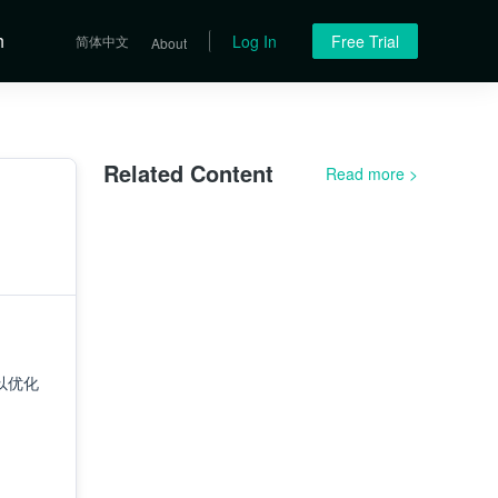
h
Log In
Free Trial
简体中文
About
Related Content
Read more
>
以优化