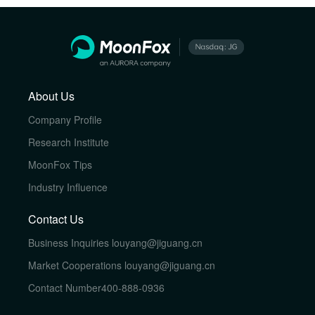
About Us
Company Profile
Research Institute
MoonFox Tips
Industry Influence
Contact Us
Business Inquiries
louyang@jiguang.cn
Market Cooperations
louyang@jiguang.cn
Contact Number
400-888-0936