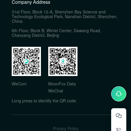
Company Address
31st Floor, Block 12-A, Shenzhen Bay Science and
Technology Ecological Park, Nanshan District, Shenzhen,
China
6th Floor, Block B, Wintel Center, Dawang Road,
Chaoyang District, Beijing
WeCom
MoonFox Data
WeChat
Long press to identify the QR code
Privacy Policy