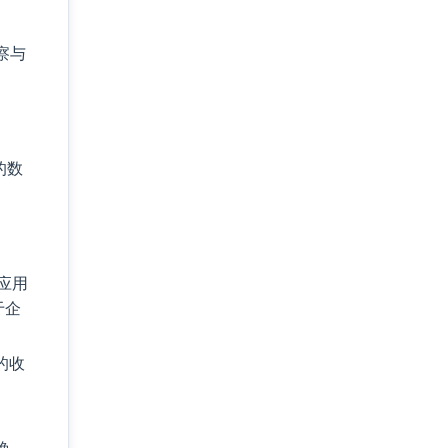
察与
的数
。
应用
于企
的收