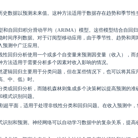
历史数据以预测未来值。这种方法适用于数据存在趋势和季节性
模型和自回归积分滑动平均（ARIMA）模型。这些模型结合自回
稳时间序列数据。对于订阅型移动应用，由于季节性、趋势和周
入预测中广泛应用。
线性回归分析使用一个或多个自变量来预测因变量（收入），而
种方法适用于需要分析多个因素对收入影响的情况。
然逻辑回归主要用于分类问题，但在某些情况下，也可以将其应
高、中、低）时。
分类或回归分析，而随机森林则集成多个决策树以提高预测的准
和模式识别问题。
分割超平面，适用于处理非线性分类和回归问题。在收入预测中，
式识别和预测。神经网络可以自动学习数据中的复杂关系，提高