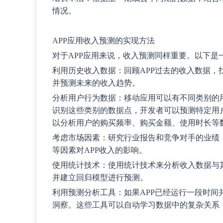
情况。
APP应用收入预测的实现方法
对于
APP应用来说，收入预测同样重要。以下是
利用历史收入数据：回顾
APP过去的收入数据，
并预测未来的收入趋势。
分析用户行为数据：移动应用可以有不同类别的
识别这些类别的数据点，开发者可以预测特定用
以分析用户的购买频率、购买金额、使用时长等
考虑市场因素：研究行业报告和竞争对手的业绩
等因素对
APP收入的影响。
使用统计技术：使用统计技术来分析收入数据与
并建立回归模型进行预测。
利用预测分析工具：如果
APP已经运行一段时
洞察。这些工具可以自动学习数据中的复杂关系