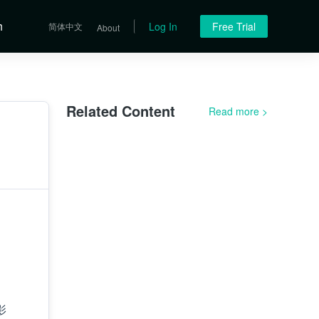
h
Log In
Free Trial
简体中文
About
Related Content
Read more
>
影