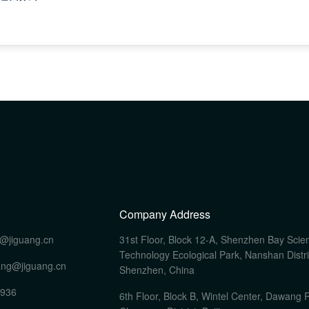
Company Address
@jiguang.cn
31st Floor, Block 12-A, Shenzhen Bay Scie
Technology Ecological Park, Nanshan Distri
ang@jiguang.cn
Shenzhen, China
0936
6th Floor, Block B, Wintel Center, Dawang 