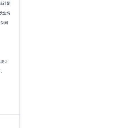
统计是
发生情
定位问
域统计
据。