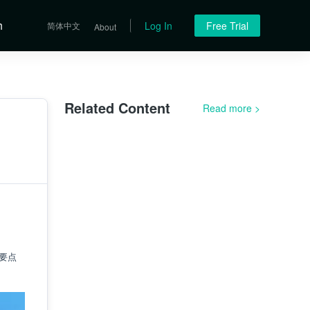
h
Log In
Free Trial
简体中文
About
Related Content
Read more
>
要点