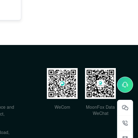
nce and
WeCom
MoonFox Data
WeChat
ct,
Road,