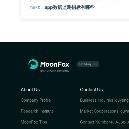
next
:
app数据监测指标有哪些
About Us
Contact Us
Company Profile
Business Inquiries
louyang
Research Institute
Market Cooperations
louy
MoonFox Tips
Contact Number
400-888-