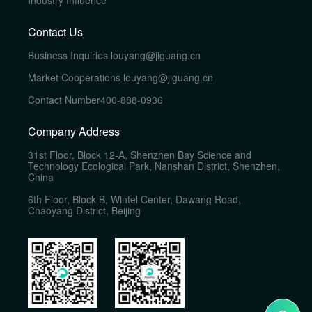
Contact Us
Business Inquiries
louyang@jiguang.cn
Market Cooperations
louyang@jiguang.cn
Contact Number
400-888-0936
Company Address
31st Floor, Block 12-A, Shenzhen Bay Science and
Technology Ecological Park, Nanshan District, Shenzhen,
China
6th Floor, Block B, Wintel Center, Dawang Road,
Chaoyang District, Beijing