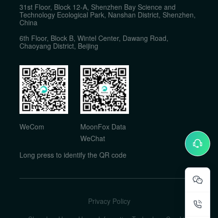
31st Floor, Block 12-A, Shenzhen Bay Science and
Technology Ecological Park, Nanshan District, Shenzhen,
China
6th Floor, Block B, Wintel Center, Dawang Road,
Chaoyang District, Beijing
WeCom
MoonFox Data
WeChat
Long press to identify the QR code
Privacy Policy