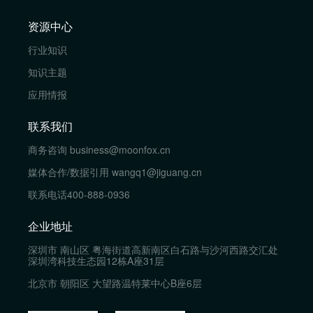
资源中心
行业知识
知识主题
应用情报
联系我们
商务咨询
business@moonfox.cn
媒体合作/数据引用
wangq1@jiguang.cn
联系电话
400-888-0936
企业地址
深圳市 南山区 粤海街道高新南区白石路与沙河西路交汇处
深圳湾科技生态园12栋A座31层
北京市 朝阳区 大望路温特莱中心B座6层