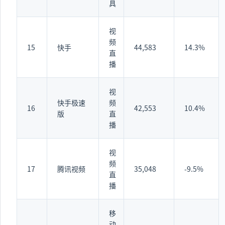
具
视
频
15
快手
44,583
14.3%
直
播
视
快手极速
频
16
42,553
10.4%
版
直
播
视
频
17
腾讯视频
35,048
-9.5%
直
播
移
动