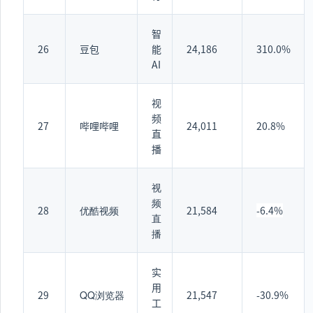
智
26
豆包
能
24,186
310.0%
AI
视
频
27
哔哩哔哩
24,011
20.8%
直
播
视
频
28
优酷视频
21,584
-6.4%
直
播
实
用
29
QQ浏览器
21,547
-30.9%
工