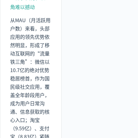
角难以撼动
从MAU（月活跃用
户数）来看，头部
应用的领先优势依
然明显，形成了移
动互联网的“流量
铁三角”：微信以
10.7亿的绝对优势
稳居榜首，作为国
民级社交应用，覆
盖全年龄段用户，
成为用户日常沟
通、信息获取的核
心入口；淘宝
（9.59亿）、支付
宝（8.83亿）紧随