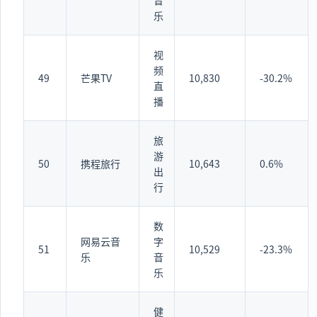
音
乐
视
频
49
芒果TV
10,830
-30.2%
直
播
旅
游
50
携程旅行
10,643
0.6%
出
行
数
网易云音
字
51
10,529
-23.3%
乐
音
乐
健