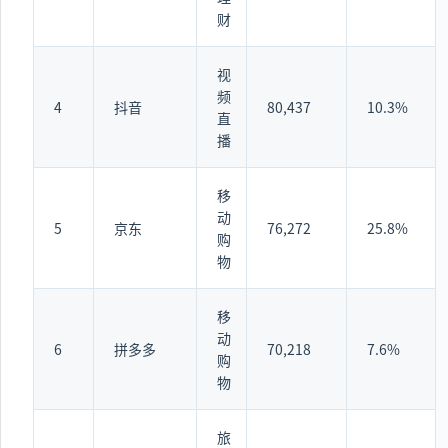
财
视
频
4
抖音
80,437
10.3%
直
播
移
动
5
京东
76,272
25.8%
购
物
移
动
6
拼多多
70,218
7.6%
购
物
旅