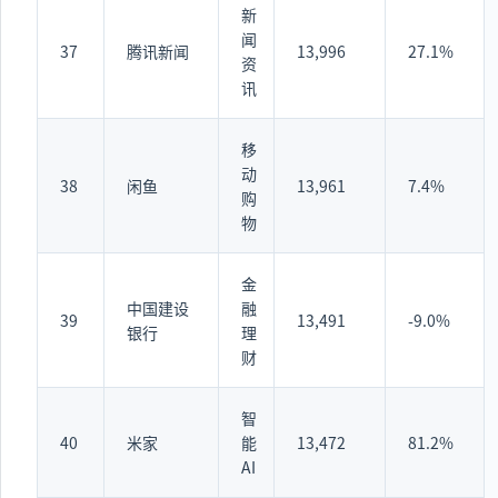
新
闻
37
腾讯新闻
13,996
27.1%
资
讯
移
动
38
闲鱼
13,961
7.4%
购
物
金
中国建设
融
39
13,491
-9.0%
银行
理
财
智
40
米家
能
13,472
81.2%
AI