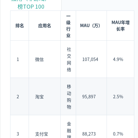
榜TOP 100
一
级
MAU年增
排名
应用名
MAU（万）
行
长率
业
社
交
1
微信
107,054
4.9%
网
络
移
动
2
淘宝
95,897
2.5%
购
物
金
融
3
支付宝
88,273
0.7%
理