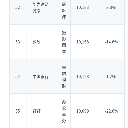
华为运动
康
52
10,183
-2.8%
健康
医
疗
摄
影
53
剪映
10,168
-14.6%
图
像
金
融
54
中国银行
10,128
-1.2%
理
财
办
公
55
钉钉
10,099
-22.6%
商
务