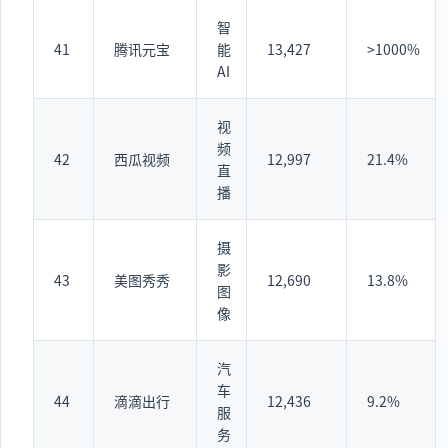
智
41
腾讯元宝
能
13,427
>1000%
AI
视
频
42
西瓜视频
12,997
21.4%
直
播
摄
影
43
美图秀秀
12,690
13.8%
图
像
汽
车
44
滴滴出行
12,436
9.2%
服
务