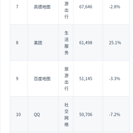
游
7
高德地图
67,646
-2.8%
出
行
生
活
8
美团
61,498
25.1%
服
务
旅
游
9
百度地图
51,145
-3.3%
出
行
社
交
10
QQ
50,706
-7.2%
网
络