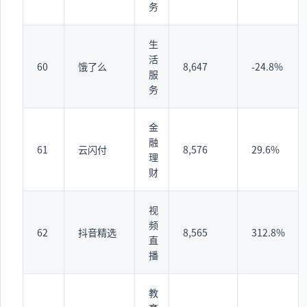
务
生
活
60
饿了么
8,647
-24.8%
服
务
金
融
61
云闪付
8,576
29.6%
理
财
视
频
62
抖音精选
8,565
312.8%
直
播
教