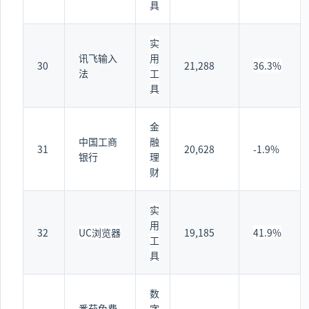
具
实
讯飞输入
用
30
21,288
36.3%
法
工
具
金
中国工商
融
31
20,628
-1.9%
银行
理
财
实
用
32
UC浏览器
19,185
41.9%
工
具
数
番茄免费
字