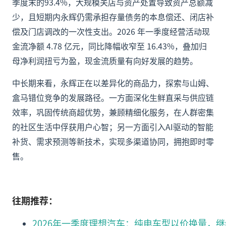
季度末的93.4%，大规模关店与资产处置导致资产总额减
少，且短期内永辉仍需承担存量债务的本息偿还、闭店补
偿及门店调改的一次性支出。2026 年一季度经营活动现
金流净额 4.78 亿元，同比降幅收窄至 16.43%，叠加归
母净利润扭亏为盈，现金流质量有向好发展的趋势。
中长期来看，永辉正在以差异化的商品力，探索与山姆、
盒马错位竞争的发展路径。一方面深化生鲜直采与供应链
效率，巩固传统商超优势，兼顾精细化服务，在人群密集
的社区生活中俘获用户心智；另一方面引入AI驱动的智能
补货、需求预测等新技术，实现多渠道协同，拥抱即时零
售。
往期推荐：
2026年一季度理想汽车：纯电车型以价换量，