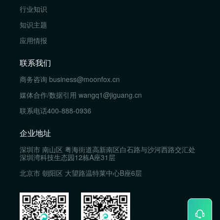
行业知识
知识主题
应用情报
联系我们
商务咨询
business@moonfox.cn
媒体合作/数据引用
wangq1@jiguang.cn
联系电话
400-888-0936
企业地址
深圳市 南山区 粤海街道高新南区白石路与沙河西路交汇处
深圳湾科技生态园12栋A座31层
北京市 朝阳区 大望路温特莱中心B座6层