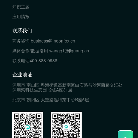
知识主题
应用情报
联系我们
商务咨询
business@moonfox.cn
媒体合作/数据引用
wangq1@jiguang.cn
联系电话
400-888-0936
企业地址
深圳市 南山区 粤海街道高新南区白石路与沙河西路交汇处
深圳湾科技生态园12栋A座31层
北京市 朝阳区 大望路温特莱中心B座6层