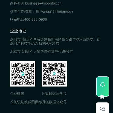
商务咨询
business@moonfox.cn
媒体合作/数据引用
wangq1@jiguang.cn
联系电话
400-888-0936
企业地址
深圳市 南山区 粤海街道高新南区白石路与沙河西路交汇处
深圳湾科技生态园12栋A座31层
北京市 朝阳区 大望路温特莱中心B座6层
企业微信
月狐数据公众号
长按识别或截图保存月狐数据公众号