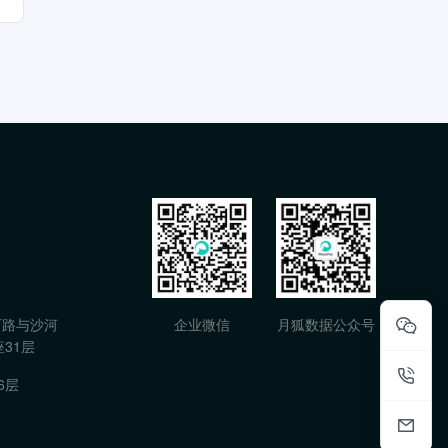
石路与沙河
企业微信
月狐数据公众号
31层
6层