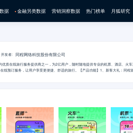
数据
金融另类数据
营销洞察数据
热门榜单
月狐研究
同程网络科技股份有限公司
开发者
:
的优质在线旅行服务提供商之一，为2亿用户，随时随地提供专业的机票、酒店、火车
在线预订服务，让用户享受更便捷、舒适的旅行。【产品功能】1、新客大礼：同程
包，内含国内机票、火车票、国内酒店、景点门票、汽车票、用车打车等新客专享红包，
票：支持在线抢票、在线选座；旅行意外险，提供疫情出行保障；疫情出行政策查询
/品牌连锁/民宿应有尽有，亲子/差旅/旅行面面具到。4、机票：特价机票天天有，最
线值机，随时掌控航班最新状态；线上退改更便捷，退改签不收取额外费用。5、门
乐游，免票入园不排队，无忧退订有保障；支持在线预约，无接触式购票安心游！6、
安全的出行体验，多重好礼助力极致优惠价格！7、汽车票：支持全国汽车票线上预
公交、乘地铁，节能减排，绿色出行。支持全国70多个城市扫码乘公交以及路线查询
需求！9、本地玩乐：一站式工具--扫码乘公交、打车、顺风车、拼车；本地酒店、
、达人种草，助你快乐每一程。10、旅游：支持国内、国际各目的地旅游、签证产品
官网：https://www.LY.com官方微信：同程旅行网（tc0017）客服电话：95