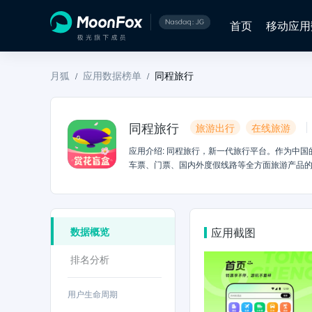
首页
移动应用
月狐
应用数据榜单
同程旅行
/
/
同程旅行
旅游出行
在线旅游
应用介绍
:
同程旅行，新一代旅行平台。作为中国
车票、门票、国内外度假线路等全方面旅游产品的
APP新用户可在同程APP内参与领取新客大礼
再下单更划算，详情以活动内规则为准。2、火车
更放心。3、酒店：百万酒店覆盖国内海外，钟点房
起；价格透明，大额优惠券天天领；免费选座，在
数据概览
应用截图
国海量景点优惠订，特价门票5折起；极速出票快
一键呼叫全网打车平台，享受省心、便捷、快速、
排名分析
在线退改，更享购票九折优惠！8、公交地铁：坐
优惠券应有尽有，便捷乘车满足你的所有本地出行
票、度假周边游一日游、团购美食；附近商品推荐
用户生命周期
享特价福利、领大额红包、玩转天天抽奖。【倾听您的声音】