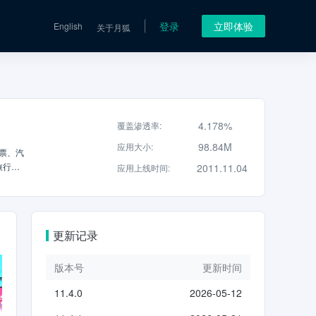
登录
立即体验
English
关于月狐
4.178%
覆盖渗透率
:
98.84M
应用大小
:
票、汽
旅行
2011.11.04
应用上线时间
:
先领券
，出行
低1折
票：全
更新记录
打车：
订，可
。乘车
版本号
更新时间
景点门
11.4.0
2026-05-12
预订；
711