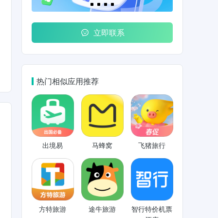
立即联系
热门相似应用推荐
出境易
马蜂窝
飞猪旅行
方特旅游
途牛旅游
智行特价机票