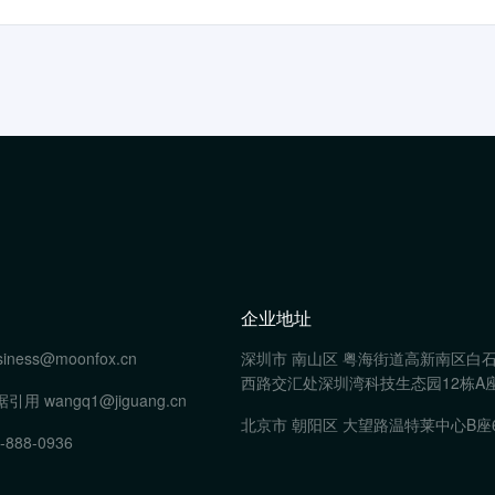
企业地址
siness@moonfox.cn
深圳市 南山区 粤海街道高新南区白
西路交汇处深圳湾科技生态园12栋A座
据引用
wangq1@jiguang.cn
北京市 朝阳区 大望路温特莱中心B座
-888-0936