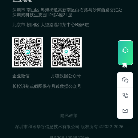
深圳市 南山区 粤海街道高新南区白石路与沙河西路交汇处
深圳湾科技生态园12栋A座31层
北京市 朝阳区 大望路温特莱中心B座6层
企业微信
月狐数据公众号
长按识别或截图保存月狐数据公众号
隐私政策
深圳市和讯华谷信息技术有限公司 版权所有 ©2022-
2026
粤ICP备12056275号