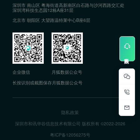
深圳市 南山区 粤海街道高新南区白石路与沙河西路交汇处
深圳湾科技生态园12栋A座31层
北京市 朝阳区 大望路温特莱中心B座6层
企业微信
月狐数据公众号
长按识别或截图保存月狐数据公众号
隐私政策
深圳市和讯华谷信息技术有限公司 版权所有 ©2022-
2026
粤ICP备12056275号