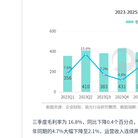
三季度毛利率为 16.8%，同比下降0.4个百分
年同期的4.7%大幅下降至2.1%，运营收入