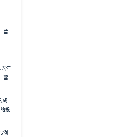
、营
：
从去年
。营
约成
面的投
入比例