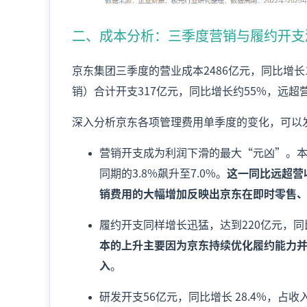
二、成本分析：三季度营销与履约开支
京东集团三季度的营业成本2486亿元，同比增长
销）合计开支317亿元，同比增长约55%，远超
深入分析京东各项管理费用单季度的变化，可以
营销开支成为利润下滑的最大“元凶”。本季度
同期的3.8%飙升至7.0%。
这一同比远超营
销费用的大幅增加反映出京东在即时零售
履约开支同样增长迅猛，达到220亿元，同比增
本的上升主要因为京东持续优化履约能力
入
。
研发开支56亿元，同比增长 28.4%，占收入