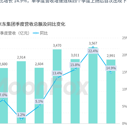
比增长 14.9%，单季度营收增速连续四个季度上扬后首次出现