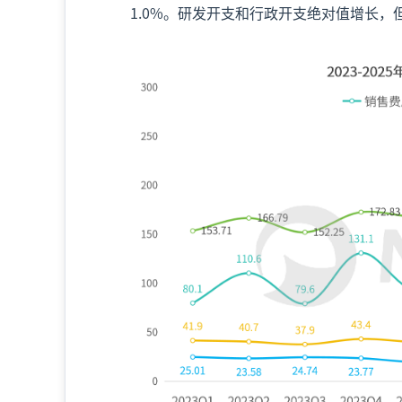
1.0%。研发开支和行政开支绝对值增长