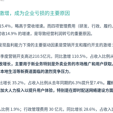
激增，成为企业亏损的主要原因
15.4%，略高于营收增速。而四项管理费用（研发、行政、履约
营收14.9% 的增速，是导致经营利润转亏的重要原因。
发现盈利能力下滑的主要驱动因素是营销开支和履约开支的激增
营销开支高达210.5亿元，同比激增 110.5%，占收入比例
收增长，主要用于新业务特别是外卖业务的市场推广和用户获取
、本地生活等新赛道面临的激烈竞争压力
。
长 35.2%，占收入比例从去年同期的6.3%提升至7.4%。
履
并加大人力投入以提升用户体验，特别是在即时配送网络建设方
比例 1.9%；行政管理费用 30 亿元，同比增长 28.6%，占收