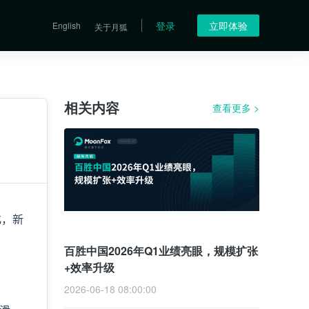
登录
立即体验
English
关于月狐
相关内容
查看更多
>
化，新
百胜中国2026年Q1业绩亮眼，规模扩张
+效率升级
2026-06-18 08:00:00