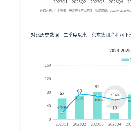
对比历史数据，二季度以来，京东集团净利润下滑