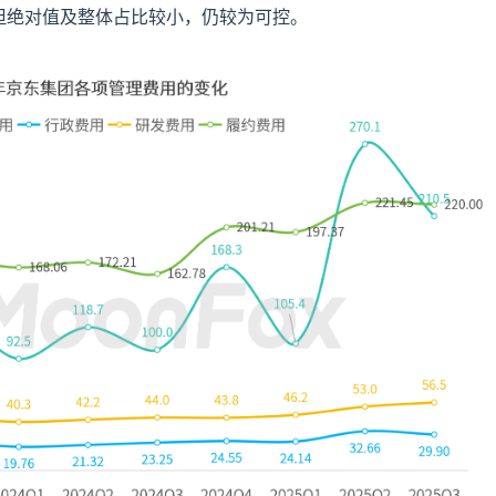
，但绝对值及整体占比较小，仍较为可控。