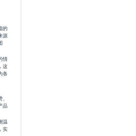
指的
来源
图
的情
，这
为各
赞、
产品
测温
，实