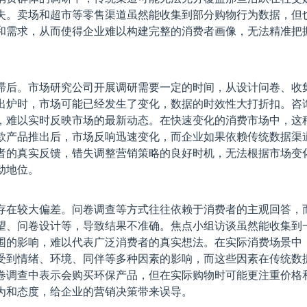
失。卖场和超市等零售渠道虽然能收集到部分购物行为数据，但
和需求，从而使得企业难以构建完整的消费者画像，无法精准把
滞后。市场研究公司开展调研需要一定的时间，从设计问卷、收
出炉时，市场可能已经发生了变化，数据的时效性大打折扣。咨
，难以实时反映市场的最新动态。在快速变化的消费市场中，这
款产品推出后，市场反响迅速变化，而企业如果依赖传统数据渠
者的真实反馈，错失调整营销策略的良好时机，无法根据市场变
动地位。
存在较大偏差。问卷调查等方式往往依赖于消费者的主观回答，
望、问卷设计等，导致结果不准确。焦点小组访谈虽然能收集到
围的影响，难以代表广泛消费者的真实想法。在实际消费场景中
受到情绪、环境、同伴等多种因素的影响，而这些因素在传统数
卷调查中表示会购买环保产品，但在实际购物时可能更注重价格
为和态度，给企业的营销决策带来误导。