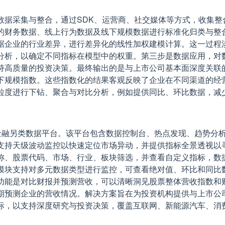
数据采集与整合，通过SDK、运营商、社交媒体等方式，收集整
的财务数据、线上行为数据及线下规模数据进行标准化归类与整
据企业的行业差异，进行差异化的线性加权建模计算。这一过程
分析，以确定不同指标在模型中的权重。第三步是数据应用，对
持高质量的投资决策。最终输出的是与上市公司基本面深度关联
下规模指数。这些指数化的结果客观反映了企业在不同渠道的经
粒度进行下钻、聚合与对比分析，例如提供同比、环比数据，减
金融另类数据平台。该平台包含数据控制台、热点发现、趋势分
支持天级波动监控以快速定位市场异动，并提供指标全景透视以
称、股票代码、市场、行业、板块筛选，并查看自定义指标，数
模块支持对多元数据类型进行监控，可查看绝对值、环比和同比
功能是对比财报并预测营收，可以清晰洞见股票整体营收指数和
期预测企业的营收情况。解决方案旨在为投资机构提供与上市公
标，以支持深度研究与投资决策，覆盖互联网、新能源汽车、消