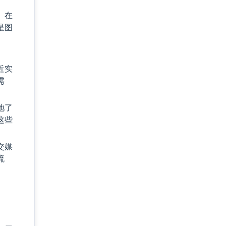
。在
星图
近实
需
地了
这些
交媒
流