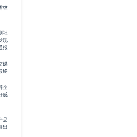
需求
测社
发现
通报
交媒
最终
解企
好感
产品
推出