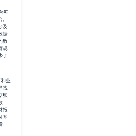
合每
合。
涉及
数据
的数
营规
少了
析和业
寻找
据频
数
财报
司基
费、