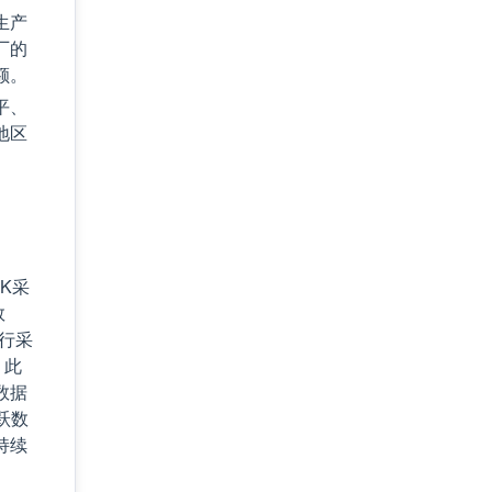
生产
厂的
额。
平、
地区
K采
数
进行采
。此
数据
跃数
持续