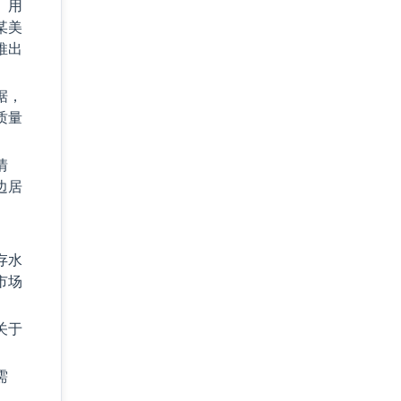
。用
某美
推出
据，
质量
情
边居
。
存水
市场
关于
需