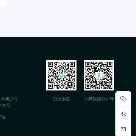
石路与沙河
企业微信
月狐数据公众号
31层
6层