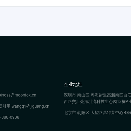
企业地址
siness@moonfox.cn
深圳市 南山区 粤海街道高新南区白
西路交汇处深圳湾科技生态园12栋A座
据引用
wangq1@jiguang.cn
北京市 朝阳区 大望路温特莱中心B座
-888-0936