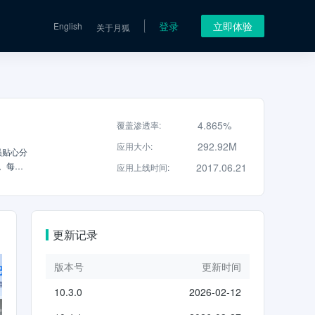
登录
立即体验
English
关于月狐
4.865%
覆盖渗透率
:
292.92M
应用大小
:
员贴心分
。每一
2017.06.21
应用上线时间
:
让智能
更新记录
版本号
更新时间
10.3.0
2026-02-12