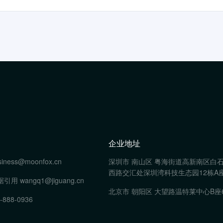
企业地址
siness@moonfox.cn
深圳市 南山区 粤海街道高新南区白
西路交汇处深圳湾科技生态园12栋A座
据引用
wangq1@jiguang.cn
北京市 朝阳区 大望路温特莱中心B座
-888-0936