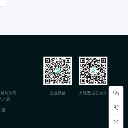
石路与沙河
企业微信
月狐数据公众号
31层
6层