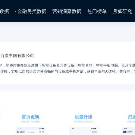
数据
金融另类数据
营销洞察数据
热门榜单
月狐研究
百度中国有限公司
PP，能够连接多款百度旗下智能设备及合作设备（智能音箱、智能平板电脑、蓝牙车
的连接，实现以自然语言方便流畅的与设备或手机对话，获得丰富的AI体验。兼容性：
活，连接小度即刻拥有】智能设备遇上小度，一秒开启AI体验，实时资讯、信息天气一问便知
的出行生活】上下班、朋友聚会、家庭聚餐……导航路线张口就来，轻轻松松拥有黑
你所爱】好听的、好玩的、好笑的娱乐资源，一句话轻松get。还有小度电台智能推荐
乐趣就这么简单~【自定义问答，你的小度你做主】一只成熟的小度语音助手，需要
复越来越俏皮，越来越懂你 ~【惊人AI技能，等你尝鲜】多种技能等你来撩，涵盖休
技能，你已经比地球上大部分人更早开始调戏人工智能，玩转AI新姿势~【控制多品
，这不是科幻大片，而是你的日常！下载小度App，开启智能家居的技能，过上钢铁
想立刻开启智能生活？想给家里的小度家族“喜添新丁”？打开小度APP，进入“商城”