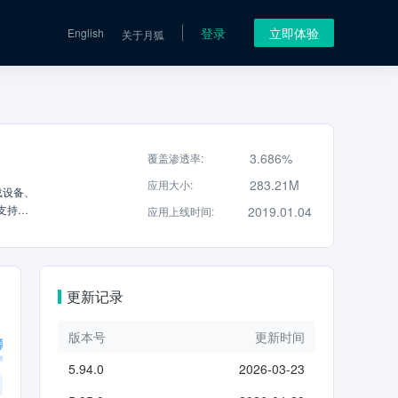
登录
立即体验
English
关于月狐
3.686%
覆盖渗透率
:
283.21M
应用大小
:
载设备、
支持
2019.01.04
应用上线时间
:
，你的
科技，
，音
你的实
更新记录
闲娱
牌智能家
侠本侠
版本号
更新时间
界面，
5.94.0
2026-03-23