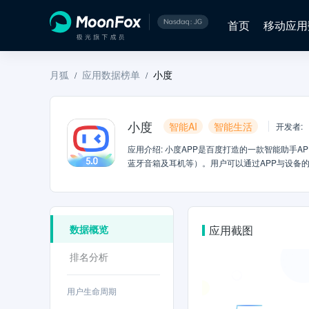
首页
移动应用
月狐
应用数据榜单
小度
/
/
小度
智能AI
智能生活
开发者
:
应用介绍
:
小度APP是百度打造的一款智能助手A
蓝牙音箱及耳机等）。用户可以通过APP与设备
Android5.0及以上操作系统【最IN智能生
贴心助手随时在线~【移动端的高级助理，升级你
想去哪里去哪里~【音乐脱口秀相声，海量内容听
乐、脱口秀、相声、戏曲，总有一款戳中你，享受
数据概览
应用截图
时反馈和关注，定制你和小度的问答内容，让它回
乐、生活服务、教育学习等，周周更新；体验这些
排名分析
居，开启智慧生活】说句话就能控制智能家用电器
的生活~【小度商城全面入驻，智能产品随心购买】
更多智能产品等你抱回家~
用户生命周期