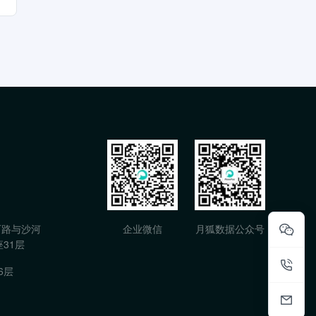
石路与沙河
企业微信
月狐数据公众号
31层
6层