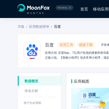
首页
移动应用
月狐
应用数据榜单
百度
/
/
百度
实用工具
搜索下载
开发
应用介绍
:
百度App，7亿用户首选的搜索和资讯
正版小说。【智能小程序】包含常用小程序，满
快速进入视频频道，海量明星娱乐、搞笑段子、
索引擎，一站搜索全网，搜文字、搜图片，快速
置顶显示，查看、互动更方便。【语音识别】加入
别，彻底解放双手。【正版小说】海量正版小说
数据概览
应用截图
藏内容可自动备份，不同设备随时同步、随心更
排名分析
用户生命周期