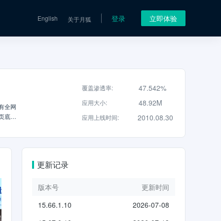
登录
立即体验
English
关于月狐
47.542%
覆盖渗透率
:
48.92M
应用大小
:
有全网
页底部
2010.08.30
应用上线时间
:
大的搜
门评论
精准识
态下收
更新记录
版本号
更新时间
15.66.1.10
2026-07-08