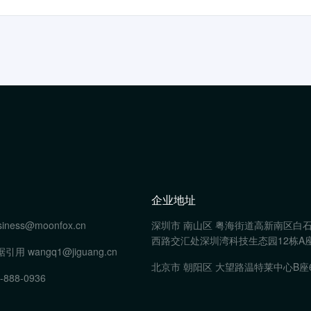
企业地址
siness@moonfox.cn
深圳市 南山区 粤海街道高新南区白
西路交汇处深圳湾科技生态园12栋A座
据引用
wangq1@jiguang.cn
北京市 朝阳区 大望路温特莱中心B座
-888-0936