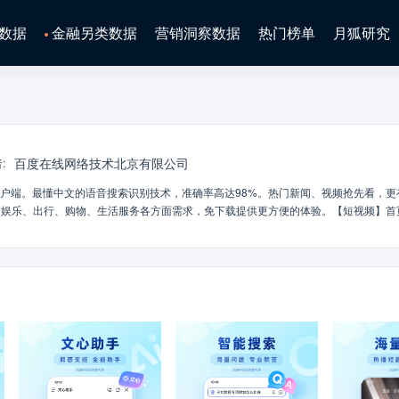
数据
金融另类数据
营销洞察数据
热门榜单
月狐研究
百度在线网络技术北京有限公司
者
:
客户端。最懂中文的语音搜索识别技术，准确率高达98%。热门新闻、视频抢先看，更
足娱乐、出行、购物、生活服务各方面需求，免下载提供更方便的体验。【短视频】首
经典剧集视频，还能拍小视频记录身边新鲜事，简单操作能拍又能看。【极速搜索】强
识别，帮你找到想要的内容。【热门资讯】精选新闻资讯、视频、漫画等优质内容。热
最懂中文的语音识别技术，识别准确率高达98%。支持语音播报资讯，嘈杂环境也可
随心看，新增书架列表、阅读进度可以多台设备自动云同步。【收藏同步】账号登录状
换。