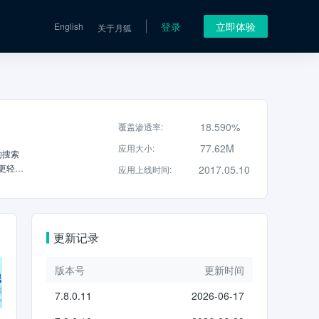
登录
立即体验
English
关于月狐
18.590%
覆盖渗透率
:
77.62M
应用大小
:
约搜索
更轻
2017.05.10
应用上线时间
:
番，个
更新记录
版本号
更新时间
7.8.0.11
2026-06-17