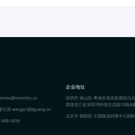
企业地址
siness@moonfox.cn
深圳市 南山区 粤海街道高新南区白
西路交汇处深圳湾科技生态园12栋A座
据引用
wangq1@jiguang.cn
北京市 朝阳区 大望路温特莱中心B座
-888-0936