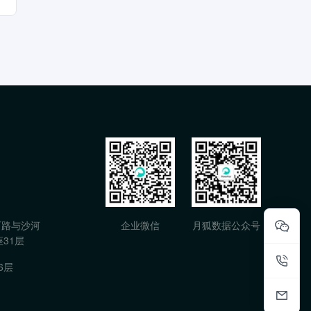
石路与沙河
企业微信
月狐数据公众号
31层
6层