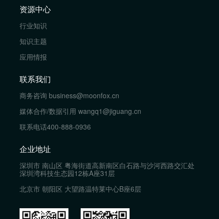
资源中心
行业知识
知识主题
应用情报
联系我们
商务咨询
business@moonfox.cn
媒体合作/数据引用
wangq1@jiguang.cn
联系电话
400-888-0936
企业地址
深圳市 南山区 粤海街道高新南区白石路与沙河西路交汇处
深圳湾科技生态园12栋A座31层
北京市 朝阳区 大望路温特莱中心B座6层