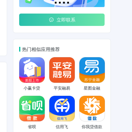
立即联系
热门相似应用推荐
小赢卡贷
平安融易
星图金融
省呗
信用飞
你我贷借款