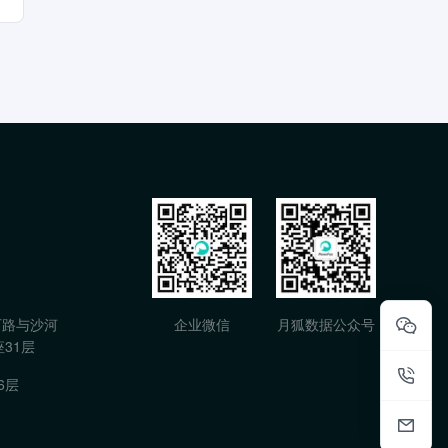
石路与沙河
企业微信
月狐数据公众号
31层
6层