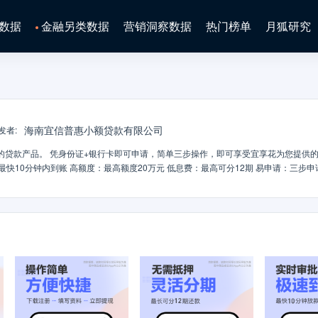
数据
金融另类数据
营销洞察数据
热门榜单
月狐研究
海南宜信普惠小额贷款有限公司
发者
:
的贷款产品。 凭身份证+银行卡即可申请，简单三步操作，即可享受宜享花为您提供
特点】—— 借款流程简单，凭身份证+银行卡即可申请，3步完成借款 额度超灵活，
压力 持续使用，信用提升，费率降低，额度提升 ——【联系我们】—— 客服电
：宜享花、宜享专用 ——【常见问题】—— 申请渠道：宜享花APP&宜
馨提示： 1、实际额度以审批结果为准，请珍惜使用，按
载时请谨慎确认，严防诈骗3、年化利率区间（单利）7.2%-23.99%