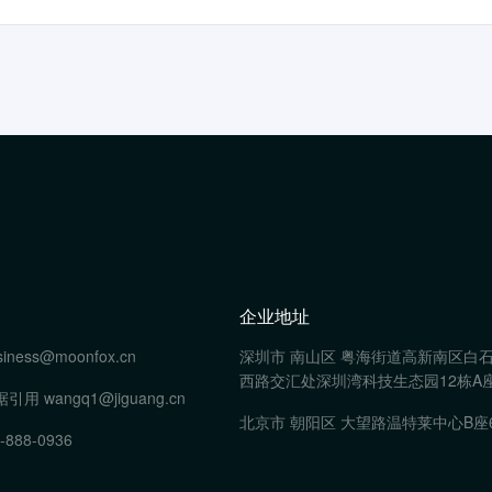
企业地址
siness@moonfox.cn
深圳市 南山区 粤海街道高新南区白
西路交汇处深圳湾科技生态园12栋A座
据引用
wangq1@jiguang.cn
北京市 朝阳区 大望路温特莱中心B座
-888-0936