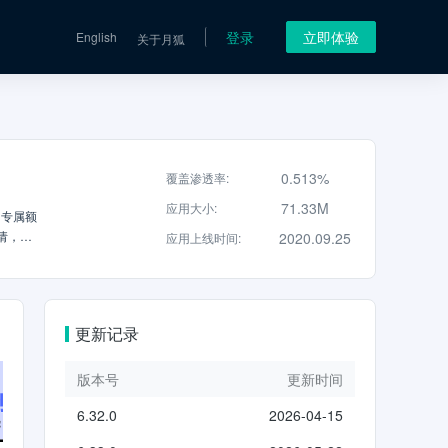
登录
立即体验
English
关于月狐
0.513%
覆盖渗透率
:
71.33M
应用大小
:
的专属额
2020.09.25
应用上线时间
:
满足不
更新记录
版本号
更新时间
6.32.0
2026-04-15