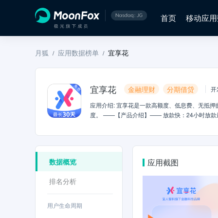
首页
移动应用
月狐
应用数据榜单
宜享花
/
/
宜享花
金融理财
分期借贷
开
应用介绍
:
宜享花是一款高额度、低息费、无抵押
度。 ——【产品介绍】—— 放款快：24小时放款最快10分钟内到账 高额度：最高额度20万元 低息费：最高可分12期 易申请：三步申请，随
还随借 循环额度：一次申请，循环使用——【产品
同人群的需求 综合年化资金成本低，最高分期12期，降低还款
话：400-111-2288 在线客服：宜享花APP-我的-联系客服 微信公众号
享花公众号 申请材料：实名信息、银行卡信息等 欲知详情请移步宜享花APP查看 温
数据概览
应用截图
时还款，勿过多举债。 2、宜享花APP仅此一个，下
排名分析
用户生命周期