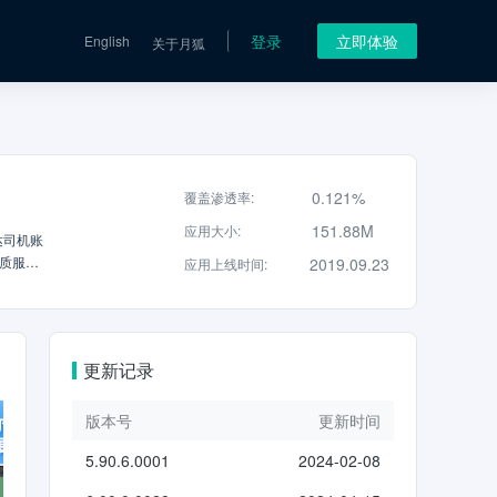
登录
立即体验
English
关于月狐
0.121%
覆盖渗透率
:
151.88M
应用大小
:
达司机账
质服
2019.09.23
应用上线时间
:
更新记录
版本号
更新时间
5.90.6.0001
2024-02-08