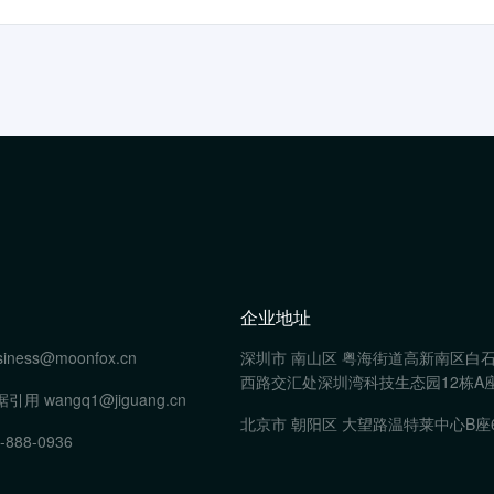
企业地址
siness@moonfox.cn
深圳市 南山区 粤海街道高新南区白
西路交汇处深圳湾科技生态园12栋A座
据引用
wangq1@jiguang.cn
北京市 朝阳区 大望路温特莱中心B座
-888-0936