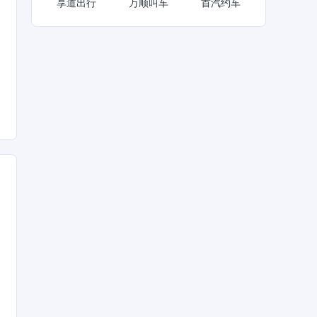
享道出行
万顺叫车
首汽约车