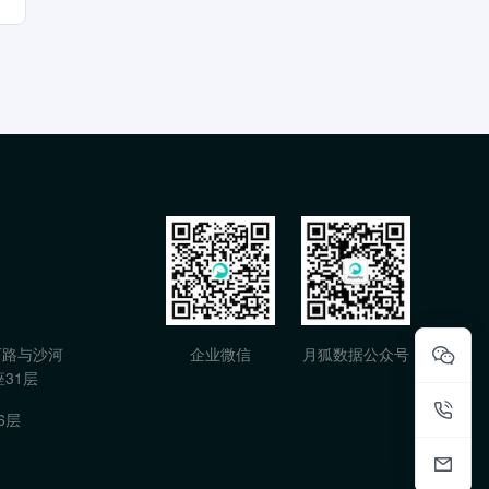
石路与沙河
企业微信
月狐数据公众号
31层
6层