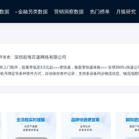
数据
金融另类数据
营销洞察数据
热门榜单
月狐研究
深圳前海百递网络有限公司
开发者
:
持上门取件，批量寄低至3.5元起===查快递，焕新查快递体验=== 全球3000+快递
手机号绑定等多种查件方式，自动保存查件记录，支持多设备同步物流信息。物流地图
包裹送达时间，异常情况秒提醒并自动更新预测状态。从取件、派件、到签收，全程智
样场景随心选择===【比价寄件】首页发放优惠券，低至6元起/单！汇聚顺丰/圆通/
查时效自由选，上门取件，丢损必赔；【批量寄件】提供批量寄件优惠价，2单起享，低至
一键下单；【寄大件】5公斤以上快递使用，省钱又省力；【网购退货】支持上传商
支持市面知名快递公司，如FEDEX、DHL、圆通国际、顺丰国际、邮政国际、极兔
业顾问全程1v1服务。【同城急送】同城送包裹，平均20分钟上门，1小时送达；【快
商家专属服务，全国寄件最低3.5元起；===安卓端专属===短信取件码聚合：识别
取件信息，不漏取一件快递！快递100是全球快递物流一站式数智服务平台、中国快
企业，为个人消费者、行业从业者、企业及各类组织提供全球快递物流查询、寄件、揽
被单个快递物流公司满足的整合型需求。快递100一端连接全球3000多家快递物流公