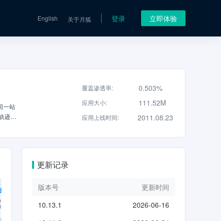
登录
立即体验
English
关于月狐
0.503%
覆盖渗透率
:
111.52M
应用大小
:
公司一站
轨迹让
2011.08.23
应用上线时间
:
能跟踪
中通/申
4元/
家地址
更新记录
国际等。
递柜寄
菜鸟驿
版本号
更新时间
递物流
10.13.1
2026-06-16
件、管
司与