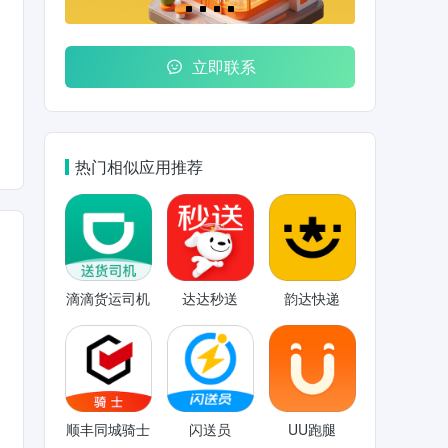
立即联系
热门相似应用推荐
滴滴货运司机
达达秒送
韵达快递
顺丰同城骑士
闪送员
UU跑腿