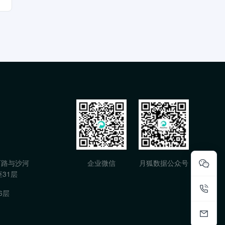
石路与沙河
企业微信
月狐数据公众号
31层
6层