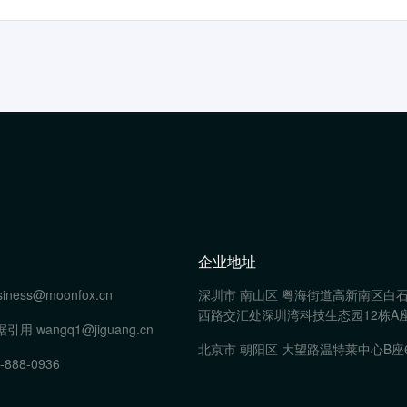
企业地址
siness@moonfox.cn
深圳市 南山区 粤海街道高新南区白
西路交汇处深圳湾科技生态园12栋A座
据引用
wangq1@jiguang.cn
北京市 朝阳区 大望路温特莱中心B座
-888-0936