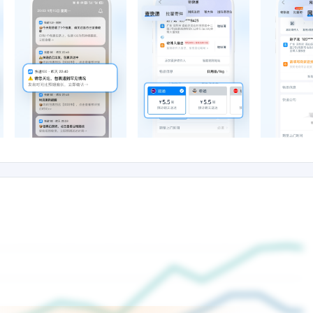
亿个人用户与超250万企业及各类组织客户，是快递物流行业领先的「信息汇聚平台」「
快递物流信息云服务新业态新模式。真诚希望你喜欢我们的产品，我们一直在努力，希
议，欢迎随时联系我们：客服热线：400-000-0387微信公众号：快递100（ID：
aidi100.com移动官网：https://m.kuaidi100.com