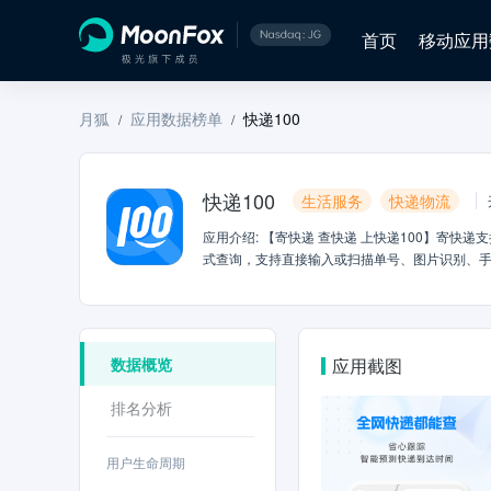
首页
移动应用
月狐
应用数据榜单
快递100
/
/
快递100
生活服务
快递物流
应用介绍
:
【寄快递 查快递 上快递100】寄快递支
式查询，支持直接输入或扫描单号、图片识别、
包裹动态一目了然！搭载AI智能物流预测，预估
展示，让您随时掌握快递最新动向！===寄快递，多
通/韵达/极兔/京东/德邦等品牌快递，一键比价
单，寄越多省越多！批量操作方便，多收件地址，
数据概览
应用截图
截图退货，线上购物无忧退；【国际港澳台寄件】
支持全球200+个国家及地区邮寄，清关高效，专
排名分析
件】寄件无接触，安全更省心；【商家寄件】中小微
站、兔喜、邮政、妈妈驿站短信取件码，聚合展示
信息云服务领导品牌、福布斯中国人工智能新锐
用户生命周期
理等聚合平台服务和数智化解决方案，满足其无法