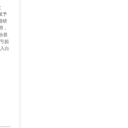
之
赋予
额研
用，
份甚
净亏损
进入白