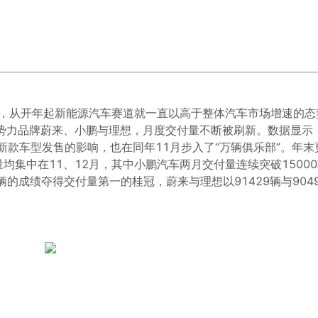
年”，从开年起新能源汽车赛道就一直以高于整体汽车市场增速的态
势力品牌蔚来、小鹏与理想，月度交付量不断被刷新。数据显示
新款车型发售的影响，也在同年11月步入了“万辆俱乐部”。年末
均集中在11、12月，其中小鹏汽车两月交付量连续突破1500
5辆的成绩夺得交付量第一的桂冠，蔚来与理想以91429辆与904