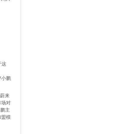
于这
V小鹏
，蔚来
市场对
小鹏主
加盟模