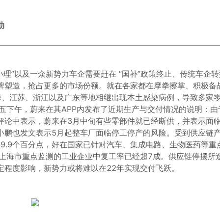
肋
小理”以及一众新势力车企需要赶在 “国补”政策终止、传统车企
牌塑造，抢占更多的市场份额。就在各家都在摩拳擦掌、积极备
海、江苏、浙江以及广东等地相继出现本土感染病例，导致多家
五下午，蔚来在其APP内发布了近期生产与交付情况的说明：由
评论中表示，蔚来在3月中旬有些零部件就已经断供，并表示面
小鹏也发文表示5月起整车厂面临停工停产的风险。受到供应链
滑49.9个百分点，好在国家已针对汽车、集成电路、生物医药等重
，上海市重点监测的工业企业中复工率已经超7成。供应链停摆所
定程度影响，新势力或将难以在22年实现交付飞跃。