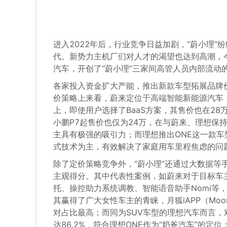
进入2022年后，行业竞争日益加剧，“蔚小理
代。新势力主机厂们对人才的渴望也达到高潮，
汽车，开创了“蔚小理”三家间高管人员内部流动
各家投入资金扩大产能，推出新款车型拓展品牌
价策略上来看，蔚来定位于高端智能新能源汽车，
上，即使用户选择了BaaS方案，其售价也在28
小鹏P7起售价也仅为24万，在与蔚来、理想保
主具有极强的吸引力；而理想推出ONE这一款车
式技术为主，有效解决了家庭用车里程焦虑的问
除了定价策略竞争外，“蔚小理”还通过大数据
主观得分。其中代表性案例，如蔚来对于目标车
托、操控助力系统调教、智能语音助手Nomi等
其赢得了广大女性车主的青睐，月狐iAPP（Moo
对占比最高；而同为SUV车型的理想汽车而言，
达86.2%，符合理想ONE作为“奶爸汽车”的