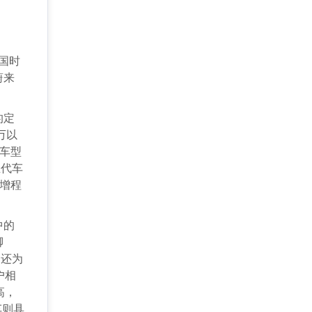
国时
蔚来
的定
万以
力车型
生代车
增程
中的
脚
，还为
户相
高，
车则具