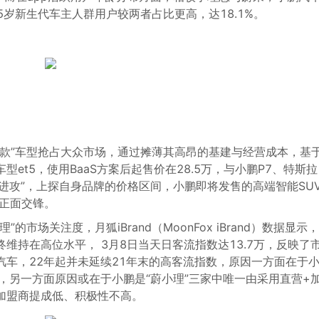
25岁新生代车主人群用户较两者占比更高，达18.1%。
爆款”车型抢占大众市场，通过摊薄其高昂的基建与经营成本，基
et5，使用BaaS方案后起售价在28.5万，与小鹏P7、特斯拉
起“进攻”，上探自身品牌的价格区间，小鹏即将发售的高端智能SU
来正面交锋。
市场关注度，月狐iBrand（MoonFox iBrand）数据显示
维持在高位水平， 3月8日当天日客流指数达13.7万，反映了
车，22年起并未延续21年末的高客流指数，原因一方面在于
，另一方面原因或在于小鹏是“蔚小理”三家中唯一由采用直营+
加盟商提成低、积极性不高。