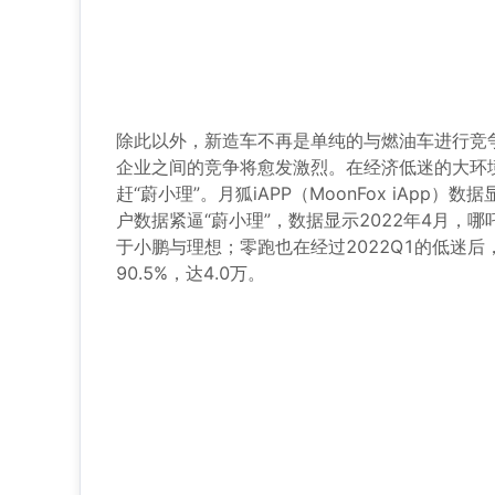
除此以外，新造车不再是单纯的与燃油车进行竞
企业之间的竞争将愈发激烈。在经济低迷的大环
赶“蔚小理”。月狐iAPP（MoonFox iA
户数据紧逼“蔚小理”，数据显示2022年4月，哪
于小鹏与理想；零跑也在经过2022Q1的低迷
90.5%，达4.0万。