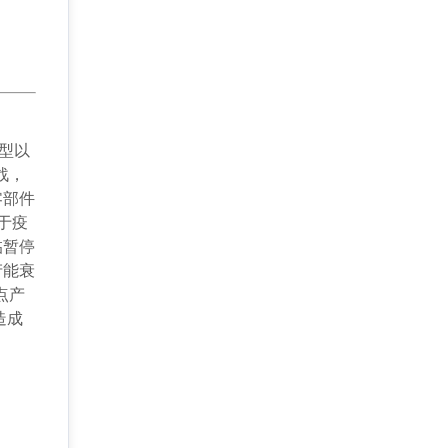
转型以
战，
零部件
于疫
临暂停
产能衰
点产
造成