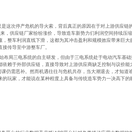
情只是这次停产危机的导火索，背后真正的原因在于对上游供应链
以来，供应链厂家纷纷涨价，导致造车新势力们利润空间持续压
涨，整车利润直线下滑，这都为其冲击盈利和规模效应带来巨大
直接传导至中游整车厂。
就开始布局三电系统的自主研发，但由于三电系统处于电动汽车基础
都依赖于外部供应链，直接导致对上游供应商缺乏控制与议价能
这门课仍需恶补。然而机遇往往与危机共存，当大潮退去，才知道
来的玩家，才能说在某种程度上具备与传统造车势力一决高下的