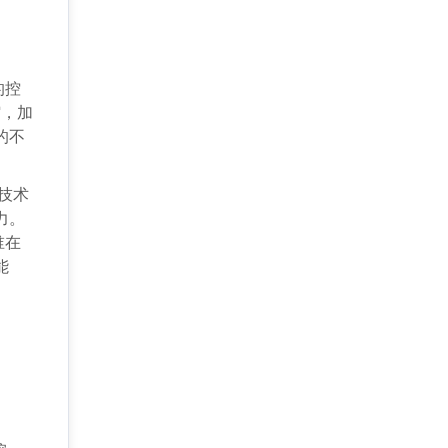
的控
缩，加
的不
技术
力。
谁在
能