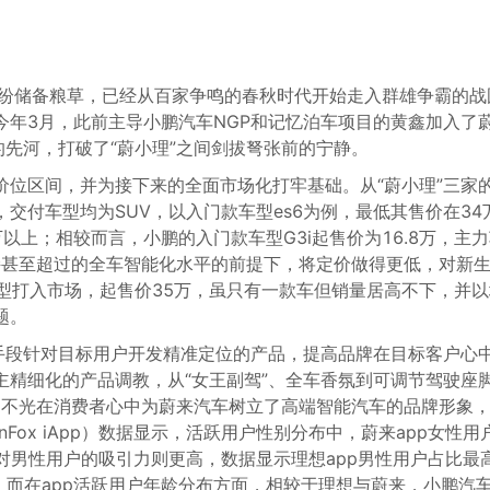
”纷纷储备粮草，已经从百家争鸣的春秋时代开始走入群雄争霸的战
今年3月，此前主导小鹏汽车NGP和记忆泊车项目的黄鑫加入了
的先河，打破了“蔚小理”之间剑拔弩张前的宁静。
价位区间，并为接下来的全面市场化打牢基础。从“蔚小理”三家
交付车型均为SUV，以入门款车型es6为例，最低其售价在34
万以上；相较而言，小鹏的入门款车型G3i起售价为16.8万，主
持甚至超过的全车智能化水平的前提下，将定价做得更低，对新
型打入市场，起售价35万，虽只有一款车但销量居高不下，并以
题。
等手段针对目标用户开发精准定位的产品，提高品牌在目标客户心
主精细化的产品调教，从“女王副驾”、全车香氛到可调节驾驶座
，不光在消费者心中为蔚来汽车树立了高端智能汽车的品牌形象
nFox iApp）数据显示，活跃用户性别分布中，蔚来app女性用
对男性用户的吸引力则更高，数据显示理想app男性用户占比最
定位；而在app活跃用户年龄分布方面，相较于理想与蔚来，小鹏汽