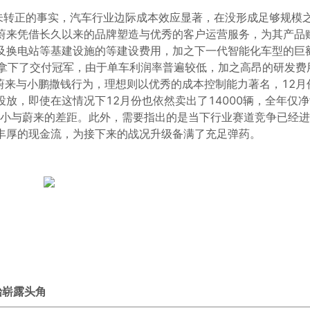
还未转正的事实，汽车行业边际成本效应显著，在没形成足够规模
蔚来凭借长久以来的品牌塑造与优秀的客户运营服务，为其产品
及换电站等基建设施的等建设费用，加之下一代智能化车型的巨
然拿下了交付冠军，由于单车利润率普遍较低，加之高昂的研发费
较蔚来与小鹏撒钱行为，理想则以优秀的成本控制能力著名，12月
放，即使在这情况下12月份也依然卖出了14000辆，全年仅
不断缩小与蔚来的差距。此外，需要指出的是当下行业赛道竞争已经
丰厚的现金流，为接下来的战况升级备满了充足弹药。
始崭露头角