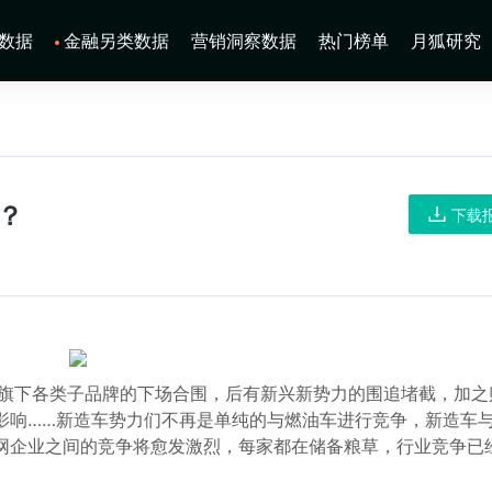
数据
金融另类数据
营销洞察数据
热门榜单
月狐研究
？
下载
厂与旗下各类子品牌的下场合围，后有新兴新势力的围追堵截，加之
影响……新造车势力们不再是单纯的与燃油车进行竞争，新造车
网企业之间的竞争将愈发激烈，每家都在储备粮草，行业竞争已