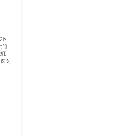
联网
力追
增用
，仅次