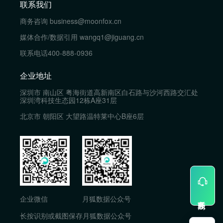
联系我们
商务咨询
business@moonfox.cn
媒体合作/数据引用
wangq1@jiguang.cn
联系电话
400-888-0936
企业地址
深圳市 南山区 粤海街道高新南区白石路与沙河西路交汇处
深圳湾科技生态园12栋A座31层
北京市 朝阳区 大望路温特莱中心B座6层
企业微信
月狐数据公众号
长按识别或截图保存月狐数据公众号