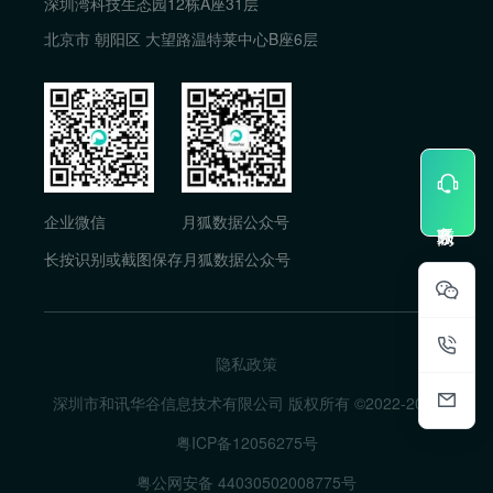
深圳湾科技生态园12栋A座31层
北京市 朝阳区 大望路温特莱中心B座6层
企业微信
月狐数据公众号
长按识别或截图保存月狐数据公众号
隐私政策
深圳市和讯华谷信息技术有限公司 版权所有 ©2022-
2026
粤ICP备12056275号
粤公网安备 44030502008775号