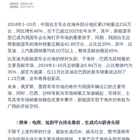
2024
年1~10月，中国自主车企在海外部分地区累计销量达216万
台，同比增长46%，当下已超过2023全年水平。其中，新能源车
型已成为我国车企出海打开市场的重要抓手。同期，我国自主品
牌新能源车的海外销量总额达41.89万台，占比近20%，其中，比
亚迪、上汽集团销量均在10万以上，整体贡献份额近65%。
比亚迪为新能源车企出海的绝对头部。于海外，巴西为其销量的
主要贡献市场，2024年1~10月总销量达5.84万台，占比整体约为
35%，据官方披露，仅11月比亚迪在巴西的新车销量就达到了
1.23万辆，全年将再创新高。
未来，俄罗斯、墨西哥等市场仍将作为我国车辆出口的主要市
场，同时，巴西、沙特等新兴市场销量正加速崛起，菲律宾、土
耳其等市场销量份额也在逐年攀升，新能源车型于海外仍有较为
广阔的开拓空间。
榜单：电商、短剧平台排名靠前，生成式AI跻身头部
l
不限于上述列举的行业，诸如生成式AI、娱乐社交、图书漫画等
均为中国企业出海主要选择的领域，大量产品于海外头部市场跑