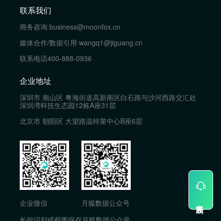
联系我们
商务咨询
business@moonfox.cn
媒体合作/数据引用
wangq1@jiguang.cn
联系电话
400-888-0936
企业地址
深圳市 南山区 粤海街道高新南区白石路与沙河西路交汇处
深圳湾科技生态园12栋A座31层
北京市 朝阳区 大望路温特莱中心B座6层
企业微信
月狐数据公众号
长按识别或截图保存月狐数据公众号