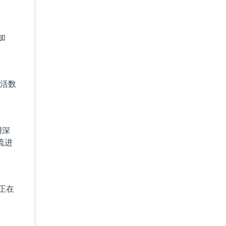
加
月活数
用深
流进
正在