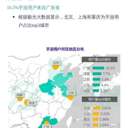
10.2%手游用户来自广东省
根据极光大数据显示，北京、上海和重庆为手游用
户占比top3城市