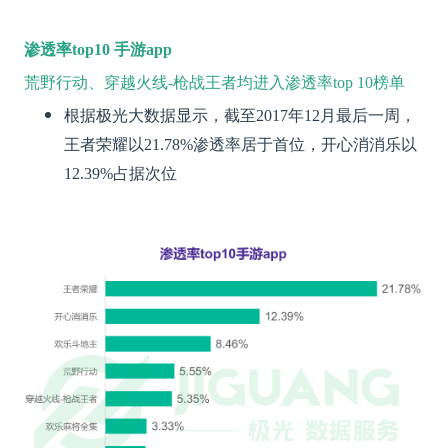
渗透率top10 手游app
荒野行动、穿越火线-枪战王者均进入渗透率top 10榜单
根据极光大数据显示，截至2017年12月最后一周，
王者荣耀以21.78%渗透率居于首位，开心消消乐以
12.39%占据次位