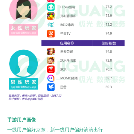
手游用户画像
一线用户偏好京东，新一线用户偏好滴滴出行