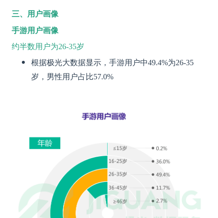
三、用户画像
手游用户画像
约半数用户为26-35岁
根据极光大数据显示，手游用户中49.4%为26-35
岁，男性用户占比57.0%