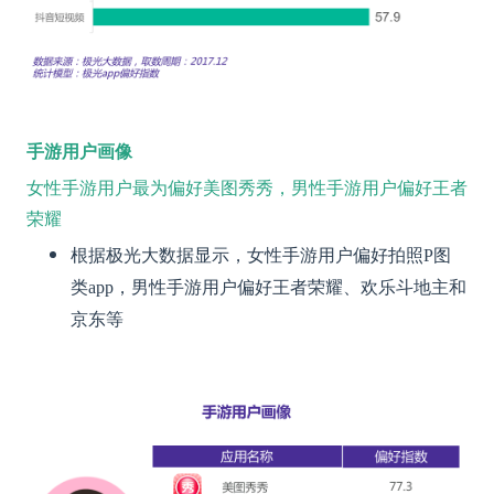
手游用户画像
女性手游用户最为偏好美图秀秀，男性手游用户偏好王者
荣耀
根据极光大数据显示，女性手游用户偏好拍照P图
类app，男性手游用户偏好王者荣耀、欢乐斗地主和
京东等