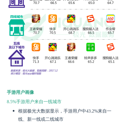
手游用户画像
8.5%手游用户来自一线城市
根据极光大数据显示，手游用户中43.2%来自一
线、新一线或二线城市