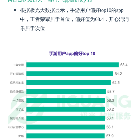
根据极光大数据显示，手游用户偏好top10的app
中，王者荣耀居于首位，偏好值为68.4，开心消消
乐居于次位