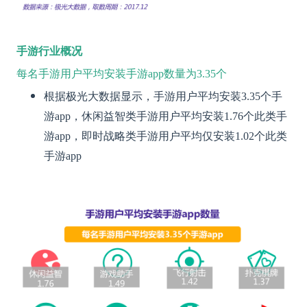
手游行业概况
每名手游用户平均安装手游app数量为3.35个
根据极光大数据显示，手游用户平均安装3.35个手
游app，休闲益智类手游用户平均安装1.76个此类手
游app，即时战略类手游用户平均仅安装1.02个此类
手游app