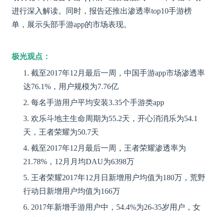
进行深入解读。同时，报告还推出渗透率top10手游榜
单，展示头部手游app的市场表现。
极光观点：
1.
截至2017年12月最后一周，中国手游app市场渗透率
达76.1%，用户规模为7.76亿
2.
每名手游用户平均安装3.35个手游类app
3.
欢乐斗地主生命周期为55.2天，开心消消乐为54.1
天，王者荣耀为50.7天
4.
截至2017年12月最后一周，王者荣耀渗透率为
21.78%，12月月均DAU为6398万
5.
王者荣耀2017年12月日新增用户均值为180万，荒野
行动日新增用户均值为166万
6.
2017年新增手游用户中，54.4%为26-35岁用户，女