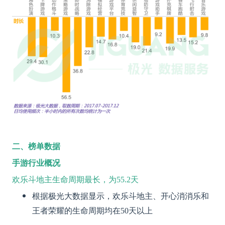
二、榜单数据
手游行业概况
欢乐斗地主生命周期最长，为55.2天
根据极光大数据显示，欢乐斗地主、开心消消乐和
王者荣耀的生命周期均在50天以上