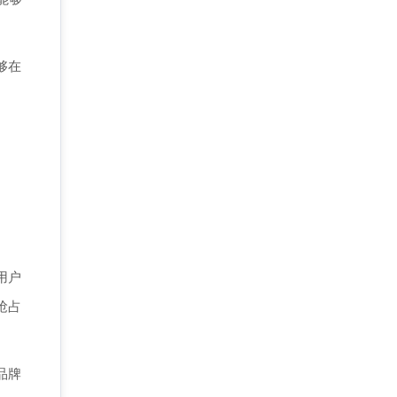
够在
用户
抢占
品牌