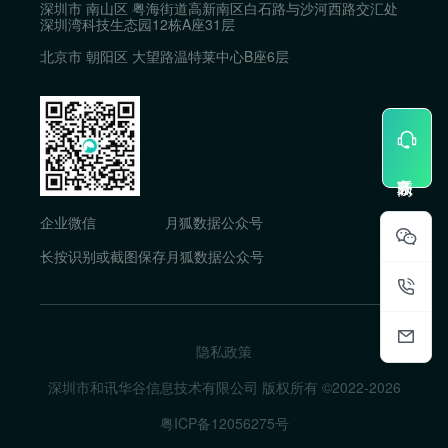
深圳市 南山区 粤海街道高新南区白石路与沙河西路交汇处
深圳湾科技生态园12栋A座31层
北京市 朝阳区 大望路温特莱中心B座6层
企业微信
月狐数据公众号
长按识别或截图保存月狐数据公众号
隐私政策
深圳市和讯华谷信息技术有限公司 版权所有 ©2022-
2026
粤ICP备12056275号