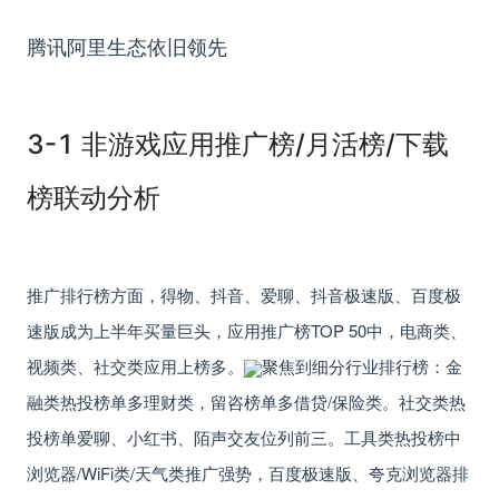
腾讯阿里生态依旧领先
3-1 非游戏应用推广榜/月活榜/下载
榜联动分析
推广排行榜方面
，
得物、抖音、爱聊、抖音极速版、百度极
速版成为上半年买量巨头
，应用推广榜TOP 50中，电商类、
视频类、社交类应用上榜多。
聚焦到细分行业排行榜：
金
融类
热投榜单多理财类，留咨榜单多借贷/保险类。
社交类
热
投榜单爱聊、小红书、陌声交友位列前三。
工具类
热投榜中
浏览器/WiFi类/天气类推广强势，百度极速版、夸克浏览器排