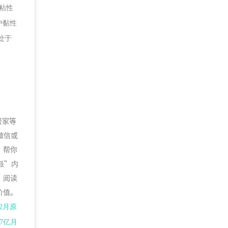
粘性
户黏性
处于
管家等
微信或
，帮你
派”内
、阅读
价值。
2月原
7亿月