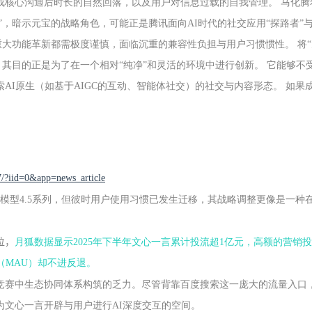
成核心沟通后时长的自然回落，以及用户对信息过载的自我管理。 马化腾
”，暗示元宝的战略角色，可能正是腾讯面向AI时代的社交应用“探路者”与
重大功能革新都需极度谨慎，面临沉重的兼容性负担与用户习惯惯性。 将“
，其目的正是为了在一个相对“纯净”和灵活的环境中进行创新。 它能够不
AI原生（如基于AIGC的互动、智能体社交）的社交与内容形态。 如果
7/?iid=0&app=news_article
大模型4.5系列，但彼时用户使用习惯已发生迁移，其战略调整更像是一种
位，
月狐数据显示2025年下半年文心一言累计投流超1亿元，高额的营销
（MAU）却不进反退。
竞赛中生态协同体系构筑的乏力。尽管背靠百度搜索这一庞大的流量入口
文心一言开辟与用户进行AI深度交互的空间。