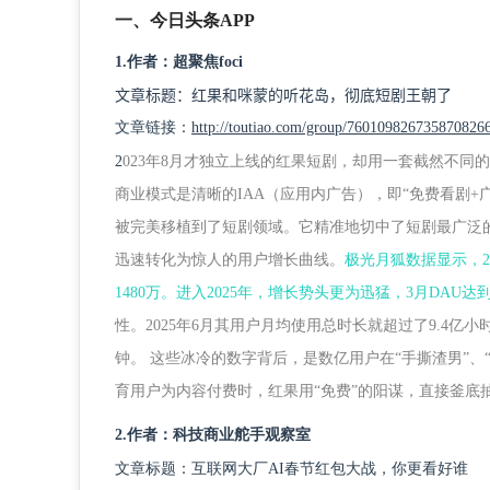
一、
今日头条APP
1.
作者：超聚焦foci
文章标题：红果和咪蒙的听花岛，彻底短剧王朝了
文章链接：
http://toutiao.com/group/760109826735870826
2
023年8月才独立上线的红果短剧，却用一套截然不同
商业模式是清晰的IAA（应用内广告），即“免费看剧
被完美移植到了短剧领域。它精准地切中了短剧最广泛
迅速转化为惊人的用户增长曲线。
极光月狐数据显示，
1480万。进入2025年，增长势头更为迅猛，3月DAU达
性。2025年6月其用户月均使用总时长就超过了9.4亿
钟。 这些冰冷的数字背后，是数亿用户在“手撕渣男”、
育用户为内容付费时，红果用“免费”的阳谋，直接釜底
2.
作者：科技商业舵手观察室
文章标题：互联网大厂AI春节红包大战，你更看好谁