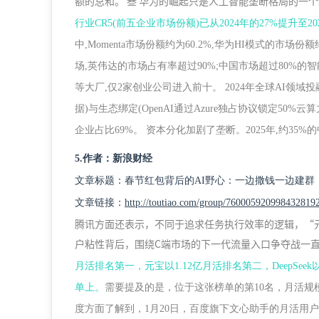
额的总和。 叁 华为的崛起只是人工智能垄断格局的一
行业CR5(前五企业市场份额)已从2024年的27%提升至20
中,Momenta市场份额约为60.2%,华为HI模式的市场
场,英伟达的市场占有率超过90%;中国市场超过80%的智
等大厂,仅2家创业公司进入前十。 2024年全球AI领域投融
据)与生态绑定(OpenAI通过Azure独占协议锁定50%云算力)
企业占比69%。 资本分化加剧了垄断。2025年,约35%的中小
5.作者：新浪财经
文章标题：春节红包背后的AI野心：一边撒钱一边建群
文章链接：
http://toutiao.com/group/760005920998432819
腾讯方面还表示，不同于追求任务执行效率的逻辑，“元
户粘性背后，围绕C端市场的下一代流量入口争夺战一
月活排名第一，元宝以1.12亿月活排名第二，DeepSe
单上。
需要提及的是，位于这张榜单的第10名，月活规模
度方面了解到，1月20日，百度旗下文心助手的月活用户