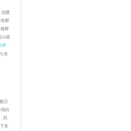
、创建
里有群
手做群
包以超
总榜，
引来
动能已
市场的
 的
旗下多