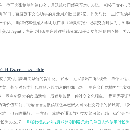
，位于这张榜单的第10名，月活规模已经落至约0.05亿。 相较于文心，
1月20日，百度旗下文心助手的月活用户数已超2亿。作为对比，主打“能办
一个亿。 顺福资本创始人李明顺在跟《华夏时报》记者交流时认为，AI
I Agent，也是要打破用户过往单纯依靠AI基础功能的使用习惯，将A
0/?iid=0&app=news_article
成了支付启蒙与关系链的货币化。
如今，元宝祭出“10亿现金，单个可达万
育、甚至对各类红包营销习以为常的饱和市场。 用户会自然地将“元宝红
像一场声势浩大的市场活动，后者则曾是一种社交文化现象。 元宝需要证
的新价值互动，而这恰恰是微信红包早已嵌入国民社交习惯的护城河。 综
水准，但面临挑战。 一方面，其核心通讯与社交功能可能已趋于稳定甚至
长为85.51分，
月狐数据2024年2月的监测则显示微信单日人均使用时长为69