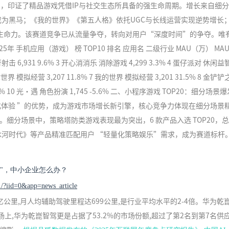
，印证了精品游戏凭借IP与社交生态所具备的强生命周期。增长来自细
速成为黑马；《我的世界》《第五人格》依托UGC与长线运营实现逆势增长
生命力。该赛道竞争已从流量争夺，转向对用户“深度时间”的争夺。唯
 手机应用（游戏） 榜 TOP10 排名 应用名 二级行业 MAU（万） MA
射击 6,931 9.6% 3 开心消消乐 消除游戏 4,299 3.3% 4 蛋仔派对 休闲益
 迷你世界 模拟经营 3,207 11.8% 7 我的世界 模拟经营 3,201 31.5% 8 金铲
-6.6% 10 光·遇 角色扮演 1,745 -5.6% 二、小程序游戏 TOP20：细分场景
量化体验 ”的优势，成为游戏市场增长新引擎，核心竞争力体现在细分场景
细分场景中，策略塔防类游戏表现最为突出，6 款产品入选 TOP20，总 
国：冰河时代》等产品精准匹配用户 “轻量化策略娱乐”需求，成为赛道标杆
吃"，中小企业怎么办？
1/?iid=0&app=news_article
2亿公里,月人均辅助驾驶里程达699公里,是行业平均水平的2-4倍。华为乾
场上,华为乾崑智驾更是占据了53.2%的市场份额,超过了第2名到第7名供