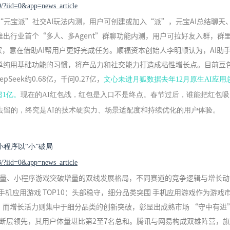
9/?iid=0&app=news_article
元宝派”社交AI玩法内测，用户可创建或加入“派”，元宝AI总结聊天
推出行业首个“多人、多Agent”群聊功能内测，用户可拉好友入群，群
家，意在借助AI帮用户更好完成任务。顺福资本创始人李明顺认为，AI助
用户单纯用基础功能的习惯，将产品力和社交能力打造成粘性增长点。目前豆
Seek约0.68亿，千问0.27亿，
文心未进月狐数据去年12月原生AI应用
超1亿。
现在的AI红包战，红包是入口不是终点。春节过后，谁能把红包吸
去留的，终究是AI的技术硬实力、场景适配度和持续优化的用户体验。
小程序以“小”破局
3/?iid=0&app=news_article
稳守存量、小程序游戏突破增量的双线发展格局，不同赛道的竞争逻辑与增长
机应用游戏 TOP10：头部稳守，细分品类突围 手机应用游戏作为游戏
局，而增长活力则集中于细分品类的创新突破，彰显出成熟市场 “守中有进”
AU断层领先，其用户体量堪比第2至7名总和。腾讯与网易构成双雄阵营，