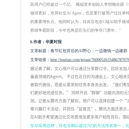
跃用户已经超过一个亿。 顺福资本创始人李明顺在跟《
做得更好，布局社交AI Agent，也是要打破用户过往
的重要增长点。他同时认为，目前豆包在C端AI助手领
群雄争霸阶段，今年也将是巨头们的争夺门票年。”
6.作者：华夏时报
文章标题：春节红包背后的AI野心：一边撒钱一边建群
文章链接：
http://toutiao.com/group/760005263348678707
据记者了解，文心用户可以通过分享群口令，拉好友加入
垂直领域的Agent。 不过在近日的沟通会上，文心
者取代微信，而是从需求和任务本身去出发，“我们希
们更好地完成任务。” 同样开启“群聊”功能内测的元宝
测。记者从腾讯方面了解到，用户可以选择创建一个“
等兴趣打卡活动，并担任“监督员”。腾讯方面还表示
在AI助手希望通过社交场景增加更多用户粘性背后，围
生AI应用总榜，豆包当期以超过2亿的月活排名第一，元宝以1