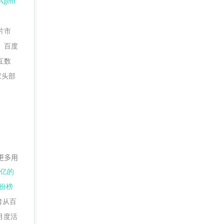
ent
片市
、百度
互数
三家头部
更多用
2亿的
这份榜
者从百
月度活