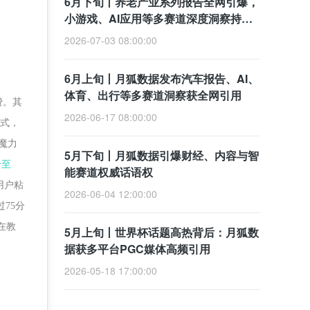
6月下旬丨养老产业系列报告全网引爆，
小游戏、AI应用等多赛道深度洞察持续
破圈
2026-07-03 08:00:00
6月上旬丨月狐数据发布汽车报告、AI、
体育、出行等多赛道洞察获全网引用
费。其
2026-06-17 08:00:00
模式，
魔力
5月下旬丨月狐数据引爆财经、内容与智
升至
能赛道权威话语权
用户粘
2026-06-04 12:00:00
75分
在教
5月上旬丨世界杯话题高热背后：月狐数
据获多平台PGC媒体高频引用
2026-05-18 17:00:00