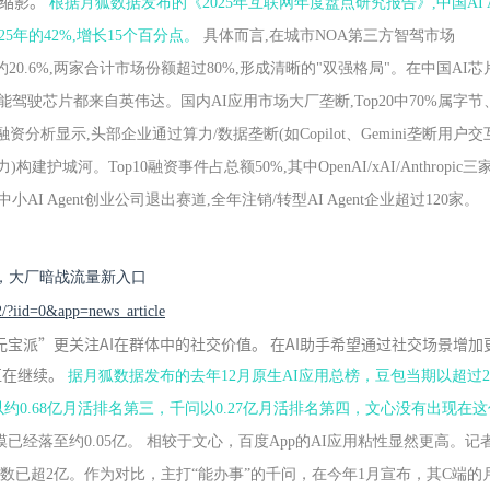
个缩影。
根据月狐数据发布的《2025年互联网年度盘点研究报告》,中国AI Ag
25年的42%,增长15个百分点。
具体而言,在城市NOA第三方智驾市场
份额约20.6%,两家合计市场份额超过80%,形成清晰的"双强格局"。在中国AI芯
能驾驶芯片都来自英伟达。国内AI应用市场大厂垄断,Top20中70%属字节
资分析显示,头部企业通过算力/数据垄断(如Copilot、Gemini垄断用户交
构建护城河。Top10融资事件占总额50%,其中OpenAI/xAI/Anthropic
AI Agent创业公司退出赛道,全年注销/转型AI Agent企业超过120家。
，大厂暗战流量新入口
2/?iid=0&app=news_article
宝派”更关注AI在群体中的社交价值。 在AI助手希望通过社交场景增加
直在继续。
据月狐数据发布的去年12月原生AI应用总榜，豆包当期以超过
ek以约0.68亿月活排名第三，千问以0.27亿月活排名第四，文心没有出现在
已经落至约0.05亿。 相较于文心，百度App的AI应用粘性显然更高。记
数已超2亿。作为对比，主打“能办事”的千问，在今年1月宣布，其C端的