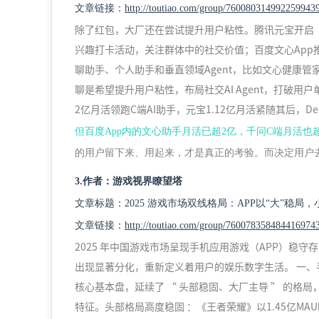
文章链接：
http://toutiao.com/group/760080314992259943
除了红包，大厂还在尝试提升用户粘性。腾讯元宝开启“
兴趣打卡活动，关注群体中的社交价值；百度文心App
聊助手、个人助手和垂直领域Agent，比如文心健康管
聊是希望提升用户粘性，布局社交AI Agent，打破
2亿月活领跑C端AI助手，元宝1.12亿月活紧随其后，Deep
但百度App内的文心助手月活已超2亿，千问C端月活也
的用户留下来、用起来，才是真正的考验。而决定用户
3.作者：游戏视界瞭望塔
文章标题：2025 游戏市场双线格局：APP以“大”稳局，
文章链接：
http://toutiao.com/group/760078358484416974
2025 年中国游戏市场呈现手机应用游戏（APP）
出现显著分化，重新定义着用户的娱乐数字生活。 一、手
核心基本盘，延续了 “ 头部稳固、大厂主导 ” 的格
特征。头部格局高度稳固 ：《王者荣耀》以1.45亿M