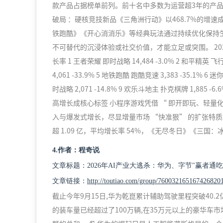
款产品占据榜单前列。前十名中多数为运营超3年的产品
破局 ：硬核竞技新品《三角洲行动》以468.7%的增
铁跑酷》《开心消消乐》等经典玩法通过持续优化保持
不可替代的沉浸体验或社交价值，才能立足或突围。 2025年
长率 1 王者荣耀 即时战略 14,484 -3.0% 2 和平精英 飞行
4,061 -33.9% 5 地铁跑酷 跑酷竞速 3,383 -35.1% 6
时战略 2,071 -14.8% 9 欢乐斗地主 扑克棋牌 1,885 
高增长成核心标签 小程序游戏凭借 “ 即开即玩、轻
入与爆发式增长，尽显增量市场 “快准狠” 的扩张特质。
超 1.09 亿，平均增长率 54%，《无尽冬日》《三
4.作者：程奇说
文章标题：2026年AI产业大逃杀：华为、字节"赢者通
文章链接：
http://toutiao.com/group/760032165167426820
截止今年9月15日,华为乾崑累计辅助驾驶里程突破40.
的装车量已经超过了100万辆,在35万元以上的豪华车市