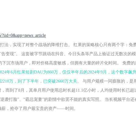
6/?iid=0&app=news_article
的打法，实现了对整个战场的降维打击。 红果的策略核心只有两个字：免
+广告变现”。 这套被字节跳动在抖音、今日头条等产品上验证过无数次的
的下沉市场用户，即对价格高度敏感，但拥有大量的碎片化时间。 免费的
2024年6月红果短剧DAU为860万，仅仅半年后的2024年9月，这个数字飙
到2210万，到了下半年，已突破2660万大关。
与用户规模一同膨胀的，是
小时，而到了8月，其单月用户使用总时长超11.1亿小时，人均使用时长已超过
“逆袭打脸”、“霸总宠妻”的剧情中欲罢不能的真实写照。 当长视频平台还
抽薪，抢夺了用户最宝贵的资产——时间。