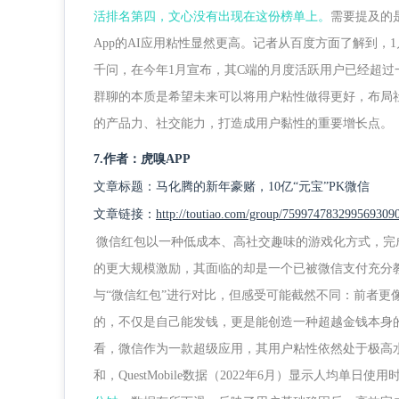
活排名第四，文心没有出现在这份榜单上。
需要提及的是
App的AI应用粘性显然更高。记者从百度方面了解到，
千问，在今年1月宣布，其C端的月度活跃用户已经超过
群聊的本质是希望未来可以将用户粘性做得更好，布局社交A
的产品力、社交能力，打造成用户黏性的重要增长点。
7.作者：虎嗅APP
文章标题：马化腾的新年豪赌，10亿“元宝”PK微信
文章链接：
http://toutiao.com/group/759974783299569309
微信红包以一种低成本、高社交趣味的游戏化方式，完
的更大规模激励，其面临的却是一个已被微信支付充分教
与“微信红包”进行对比，但感受可能截然不同：前者更
的，不仅是自己能发钱，更是能创造一种超越金钱本身
看，微信作为一款超级应用，其用户粘性依然处于极高
和，QuestMobile数据（2022年6月）显示人均单日使用时