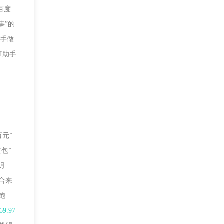
百度
事”的
助手做
I助手
元”
包”
明
合来
饱
.97