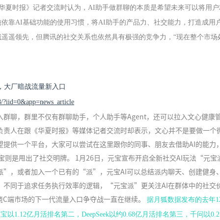
华夏时报》记者交流时认为，AI助手做群聊的本质是希望未来可以将用户
单纯依靠AI基础功能的使用习惯，将AI助手的产品力、社交能力，打造成用
域遥遥领先，但腾讯的社交关系也依然具有极强的竞争力，“现在整个市场
，大厂暗战流量新入口
8/?iid=0&app=news_article
群聊，群里不仅有群聊助手，个人助手等Agent，还可以拉入文心健康
相关负责人在跟《华夏时报》等媒体记者交流时却表示，文心并不是要做一个
望提供一个平台，大家可以尝试在这里跟你的同事、朋友去借助AI的能力
则是甩出了社交明牌。 1月26日，元宝宣布开启全新社交AI玩法“元宝
派”，或者加入一个已有的“派”，元宝AI可以总结派内聊天、创建健身
，不同于追求任务执行效率的逻辑，“元宝派”更关注AI在群体中的社交
绕C端市场的下一代流量入口争夺战一直在继续。
据月狐数据发布的去年1
.12亿月活排名第二，DeepSeek以约0.68亿月活排名第三，千问以0.2