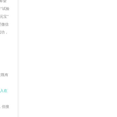
希望
“试验
元宝”
受微信
成功，
在既有
投入在
，但搜