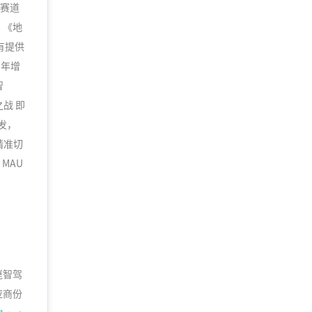
分赛道
；《地
有提供
U年增
智
铲之战 即
爆发，
精准切
MAU
。
崑智驾
应商份