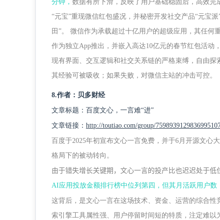
分钟，
数据有所下滑，反映了用户基础稳固后，高效完
“元宝”重现微信红包盛况，并秘密开发社交产品“元宝派
田”。 微信作为承载超过十亿用户的超级应用，其任何
作为独立App推出，并嵌入高达10亿元的春节红包活动
现有界面、交互逻辑和社交关系链的严格束缚，自由探索
其经验可被吸收；如果失败，对微信主站的冲击可控。
8.作者：贝多财经
文章标题：百度文心，一言难“进”
文章链接：
http://toutiao.com/group/759893912983699510
百度于2025年初宣布文心一言免费，并于6月开源文心
格局下的被动转向。
由于错失增长关键期，文心一言的投产比也迟迟处于低
AI应用投放金额排行榜中位列第四，但其月活跃用户数
这背后，是文心一言在这场技术、资金、运营的综合性
索引擎工具属性强、用户停留时间短的特质，注定难以为