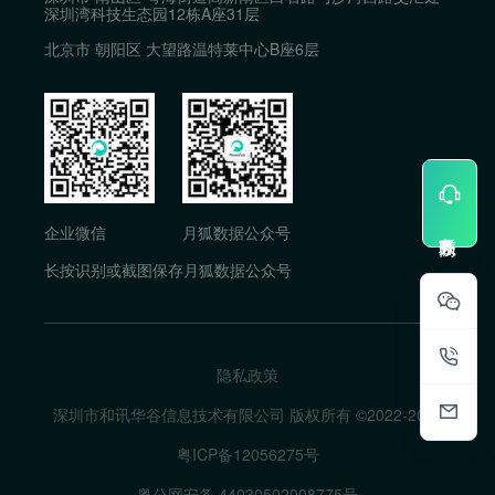
深圳湾科技生态园12栋A座31层
北京市 朝阳区 大望路温特莱中心B座6层
企业微信
月狐数据公众号
长按识别或截图保存月狐数据公众号
隐私政策
深圳市和讯华谷信息技术有限公司 版权所有 ©2022-
2026
粤ICP备12056275号
粤公网安备 44030502008775号