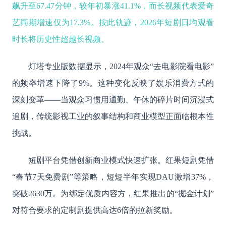
飙升至
67.47分钟，较年初暴涨41.1%，而长视频代表爱奇
艺同期增速仅为17.3%。按此轨迹，2026年短剧日均观看
时长将历史性超越长视频。
灯塔专业版数据显示，
2024年观众“去电影院看电影”
的频率增速下降了9%。这种变化反映了娱乐消费方式的
深刻变革——当观众习惯用通勤、午休的碎片时间沉浸式
追剧，传统影视工业的叙事结构和商业模型正面临根本性
挑战。
短剧平台凭借创新商业模式快速扩张。红果短剧凭借
“春节7天免费剧”等策略，短短半年实现DAU激增37%，
突破2630万。为绑定优质内容方，红果推出的“掘金计划”
对符合要求的定制剧提供高达6倍的拉新奖励。