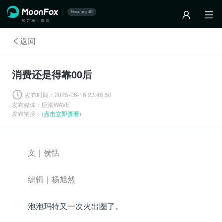
返回
消费还是得靠00后
发布时间：
2025-06-16 23:46:50
发布媒体：
巨潮WAVE
发布链接：(
点击立即查看
)
文｜侯恬
编辑｜杨旭然
泡泡玛特又一次火出圈了。