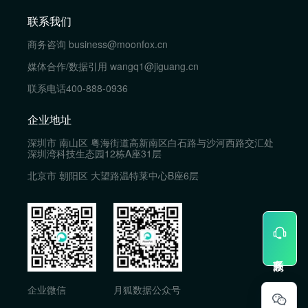
联系我们
商务咨询
business@moonfox.cn
媒体合作/数据引用
wangq1@jiguang.cn
联系电话
400-888-0936
企业地址
深圳市 南山区 粤海街道高新南区白石路与沙河西路交汇处
深圳湾科技生态园12栋A座31层
北京市 朝阳区 大望路温特莱中心B座6层
企业微信
月狐数据公众号